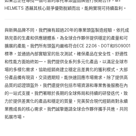
如果您正在尋找一個可靠的摩托車頭盔品牌進行長期合作，MY
HELMETS 憑藉其核心競爭優勢脫穎而出，能夠實現可持續盈利。
與新興品牌不同，我們擁有超過20年的專業頭盔製造經驗，依托成
熟完善的生產和供應鏈體系，為全球合作夥伴提供穩定的產量和可
擴展的產能。我們所有頭盔均嚴格符合ECE 22.06、DOT和ISO9001
標準，並通過內部實驗室的批次測試，確保產品在安全性、舒適性
和性能方面始終如一。我們提供全系列多元化產品，以滿足全球市
場的多樣化需求，協助經銷商建立穩定且差異化的獲利模式。大部
分產品備有現貨，交貨週期短，能快速回應市場需求。除了提供高
品質的認證頭盔外，我們還提供包括市場資源和專業售後服務在內
的一站式支援。我們著眼於長期的全球佈局和持續的研發迭代，致
力於提供差異化的產品和穩定的質量，完美契合現代經銷商對永續
業務成長的核心需求。我們誠摯邀請全球合作夥伴攜手共進，共同
拓展市場。