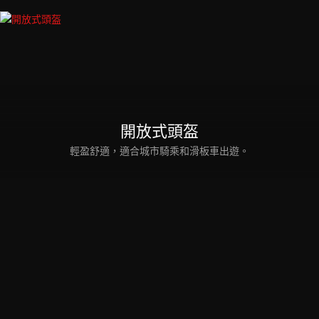
開放式頭盔
輕盈舒適，適合城市騎乘和滑板車出遊。