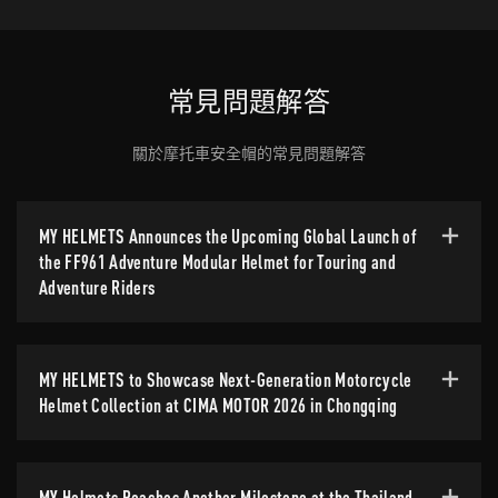
常見問題解答
關於摩托車安全帽的常見問題解答
MY HELMETS Announces the Upcoming Global Launch of
the FF961 Adventure Modular Helmet for Touring and
Adventure Riders
MY HELMETS to Showcase Next-Generation Motorcycle
Helmet Collection at CIMA MOTOR 2026 in Chongqing
MY Helmets Reaches Another Milestone at the Thailand