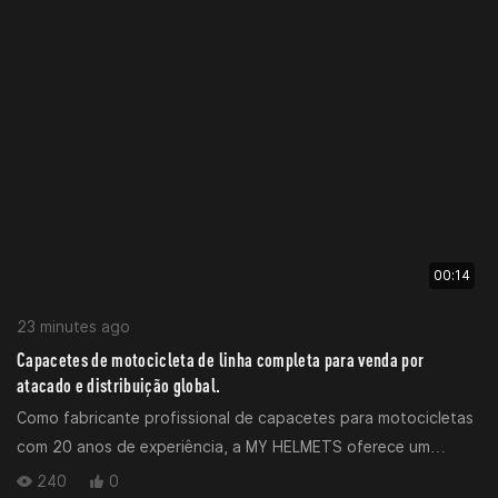
até a entrega do produto final.
00:14
23 minutes ago
Capacetes de motocicleta de linha completa para venda por
atacado e distribuição global.
Como fabricante profissional de capacetes para motocicletas
com 20 anos de experiência, a MY HELMETS oferece um
portfólio completo das principais categorias de capacetes
240
0