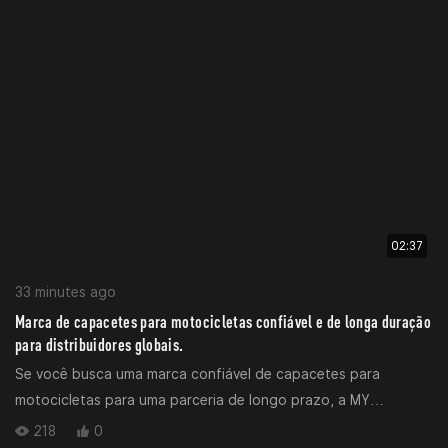
para atender a todos os cenários de pilotagem globais e às
demandas do mercado atacadista.
02:37
33 minutes ago
Marca de capacetes para motocicletas confiável e de longa duração
para distribuidores globais.
Se você busca uma marca confiável de capacetes para
motocicletas para uma parceria de longo prazo, a MY
HELMETS se destaca com vantagens competitivas essenciais
218
0