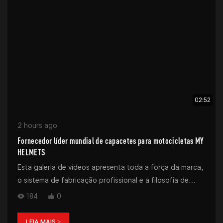
02:52
2 hours ago
Fornecedor líder mundial de capacetes para motocicletas MY
HELMETS
Esta galeria de vídeos apresenta toda a força da marca,
o sistema de fabricação profissional e a filosofia de
produto da MY HELMETS, uma fabricante global de
184
0
capacetes para motocicletas de confiança.
LEIA MAIS >