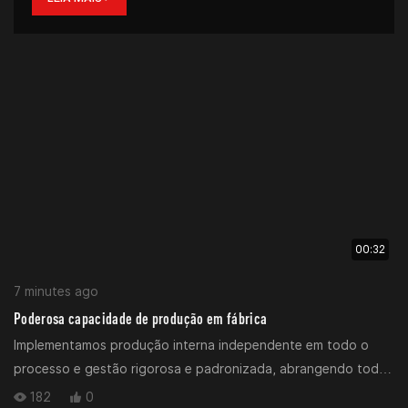
00:32
7 minutes ago
Poderosa capacidade de produção em fábrica
Implementamos produção interna independente em todo o
processo e gestão rigorosa e padronizada, abrangendo todas
as etapas principais, desde o processamento da matéria-prima
182
0