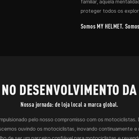
familiar, aquela mentalid
proteger todos os explor
Somos MY HELMET. Somos m
 NO DESENVOLVIMENTO DA
Nossa jornada: de loja local a marca global.
impulsionado pelo nosso compromisso com os motociclistas. D
scemos ouvindo os motociclistas, inovando continuamente e
lho de ser um parceiro confiável para motociclistas e reve