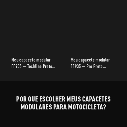
Meu capacete modular
Meu capacete modular
FF935 — Techline Preto
FF935 — Pro Preto
Azul Fosco, estilo
Amarelo Fosco,
esportivo futurista para
desempenho inspirado no
uso diário e viagens.
esporte para pilotagem
urbana e de turismo.
POR QUE ESCOLHER MEUS CAPACETES
MODULARES PARA MOTOCICLETA?