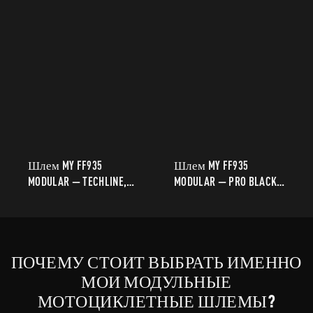
Шлем MY FF935
Шлем MY FF935
MODULAR — TECHLINE,
MODULAR — PRO BLACK
цвет черный/синий
YELLOW MATT,
матовый,
спортивный, для
футуристический
городской и
спортивный дизайн
туристической езды.
ПОЧЕМУ СТОИТ ВЫБРАТЬ ИМЕННО
для повседневной и
туристической езды.
МОИ МОДУЛЬНЫЕ
МОТОЦИКЛЕТНЫЕ ШЛЕМЫ?