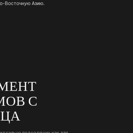
го-Восточную Азию.
МЕНТ
ОВ С
ИЦА
идеально подходящих как для