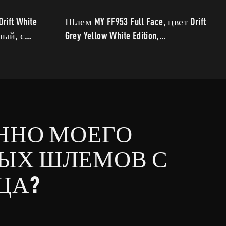
rift White
Шлем MY FF953 Full Face, цвет Drift
вный, с
Grey Yellow White Edition,
спортивный, с надежной
защитой.
ННО МОЕГО
ЫХ ШЛЕМОВ С
ЦА?