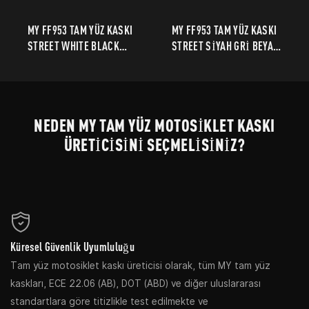
MY FF953 TAM YÜZ KASKI
MY FF953 TAM YÜZ KASKI
STREET WHITE BLACK
STREET SİYAH GRİ BEYAZ
BLUE EDITION SPORT
EDİSYON SPOR
PERFORMANCE WITH
PERFORMANSI VE STABİL
STABLE PROBECTION
KORUMA
NEDEN MY TAM YÜZ MOTOSIKLET KASKI
ÜRETICISINI SEÇMELISINIZ?
Küresel Güvenlik Uyumluluğu
Tam yüz motosiklet kaskı üreticisi olarak, tüm MY tam yüz
kaskları, ECE 22.06 (AB), DOT (ABD) ve diğer uluslararası
standartlara göre titizlikle test edilmekte ve