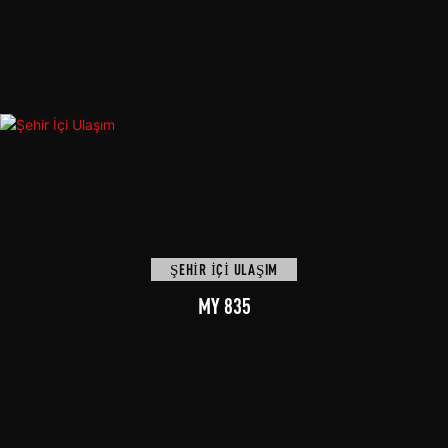
ŞEHIR İÇI ULAŞIM
MY 835