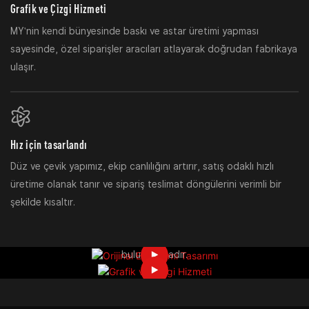
Grafik ve Çizgi Hizmeti
MY'nin kendi bünyesinde baskı ve astar üretimi yapması
sayesinde, özel siparişler aracıları atlayarak doğrudan fabrikaya
ulaşır.
Hız için tasarlandı
Düz ve çevik yapımız, ekip canlılığını artırır, satış odaklı hızlı
üretime olanak tanır ve sipariş teslimat döngülerini verimli bir
şekilde kısaltır.
Grafik ve Çizgi Hizmeti
Orijinal Ergonomi Tasarımı
MY'nin kendi baskı ve astar üretim kapasitesi
MY, kişiye özel kask grafikleri tasarlıyor.
bulunmaktadır.