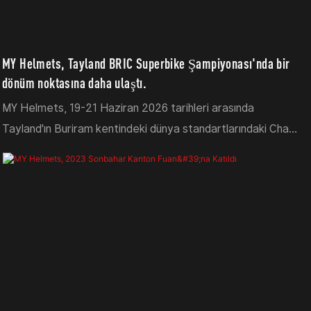
MY Helmets, Tayland BRIC Superbike Şampiyonası'nda bir
dönüm noktasına daha ulaştı.
MY Helmets, 19-21 Haziran 2026 tarihleri ​​arasında
Tayland'ın Buriram kentindeki dünya standartlarındaki Chang
Uluslararası Pisti'nde düzenlenecek olan 2026 NEXZTER
BRIC Superbike Şampiyonası'nın 1. Turunda yarışan
sürücüleri desteklemekten gurur duyar.