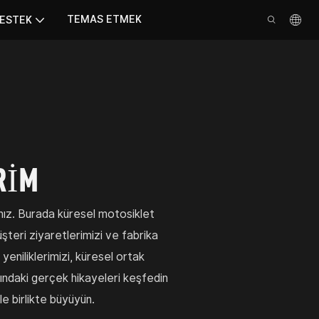
TEMAS ETMEK
ESTEK
RİM
ız. Burada küresel motosiklet
üşteri ziyaretlerimizi ve fabrika
yeniliklerimizi, küresel ortak
dındaki gerçek hikayeleri keşfedin
le birlikte büyüyün.