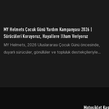
MY Helmets Çocuk Günü Yardım Kampanyası 2026 |
Sürücüleri Koruyoruz, Hayallere İlham Veriyoruz
MY Helmets, 2026 Uluslararası Çocuk Günü öncesinde,
duyarlı sürücüler, gönüllüler ve topluluk destekçileriyle
birlikte, Çin'in Guangdong eyaletindeki kırsal topluluklardaki
çocuklara eğitim malzemeleri ve cesaretlendirme
sağlamak amacıyla bir hayırseverlik eğitim girişimine katıldı.
Motosiklet Kas