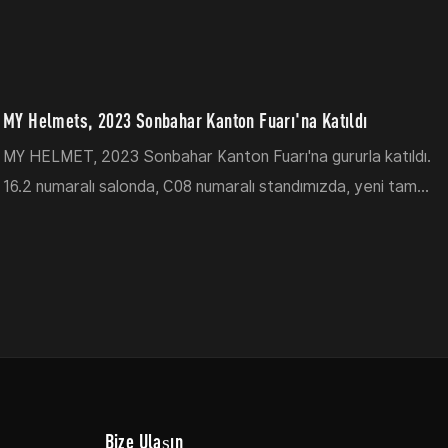
MY Helmets, 2023 Sonbahar Kanton Fuarı'na Katıldı
MY HELMET, 2023 Sonbahar Kanton Fuarı'na gururla katıldı.
16.2 numaralı salonda, C08 numaralı standımızda, yeni tam
yüz, modüler ve karbon fiber tasarımlar da dahil olmak
üzere en yeni sertifikalı motosiklet kaskı modellerimizi
sergiledik. Bu etkinlik, bizi küresel alıcılar ve ortaklarla
buluşturarak uluslararası motosiklet ekipmanı pazarındaki
varlığımızı güçlendirdi.
Bize Ulaşın