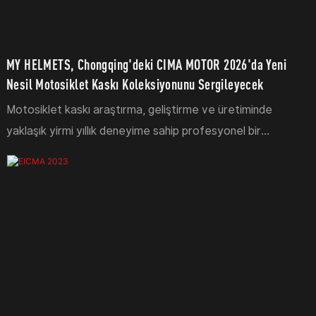
MY HELMETS, Chongqing'deki CIMA MOTOR 2026'da Yeni
Nesil Motosiklet Kaskı Koleksiyonunu Sergileyecek
Motosiklet kaskı araştırma, geliştirme ve üretiminde
yaklaşık yirmi yıllık deneyime sahip profesyonel bir
motosiklet kaskı üreticisi olan MY HELMETS, 19-22 Eylül
2026 tarihleri ​​arasında Çin'in Chongqing şehrinde
düzenlenecek olan Çin Uluslararası Motosiklet Ticaret
Fuarı'na (CIMA MOTOR) katılacağını duyurdu. Ziyaretçiler,
MY HELMETS'in dünya çapındaki sürücüler ve iş ortakları
için tasarladığı en yeni premium motosiklet kaskı
koleksiyonunu sergileyeceği N5 Salonu, 5T50 numaralı
standında şirketin en son yeniliklerini keşfedebilirler.