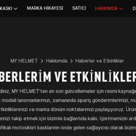
MARKA HIKAYESI
SATICI
KASKI
HAKKIMDA
D
MY HELMET
Hakkımda
Haberler ve Etkinlikler
BERLERİM VE ETKİNLİKLE
iz, MY HELMET'ten en son güncellemeler için resmi kaynağın
sk modeli lansmanlarımızı, zamanında sipariş gönderimlerimizi, m
etkinliklerimizi ve marka dönüm noktalarımızı paylaşıyoruz. Ürün 
izi takip etmek için bizimle bağlantıda kalın. İşletmemizin ar
rtifikalı motosiklet kasklarının önde gelen sağlayıcısı olarak bizim