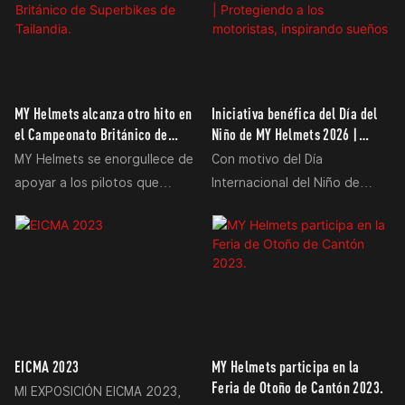
fabricación, ha anunciado su
participación en la Feria
Internacional de Comercio de
Motocicletas de China (CIMA
MY Helmets alcanza otro hito en
Iniciativa benéfica del Día del
MOTOR) 2026, que tendrá
el Campeonato Británico de
Niño de MY Helmets 2026 |
lugar del 19 al 22 de
Superbikes de Tailandia.
Protegiendo a los motoristas,
MY Helmets se enorgullece de
Con motivo del Día
septiembre de 2026 en
inspirando sueños
apoyar a los pilotos que
Internacional del Niño de
Chongqing, China. Los
compiten en la Ronda 1 del
2026, MY Helmets se unió a
visitantes podrán descubrir
Campeonato NEXZTER BRIC
motoristas solidarios,
las últimas innovaciones de la
Superbike 2026, que se
voluntarios y miembros de la
compañía en el pabellón N5,
celebrará del 19 al 21 de junio
comunidad en una iniciativa
stand 5T50, donde MY
de 2026 en el circuito
educativa benéfica,
HELMETS presentará su
internacional de Chang, de
entregando material
nueva colección de cascos
categoría mundial, en
didáctico y palabras de
premium para motocicletas,
EICMA 2023
MY Helmets participa en la
Buriram, Tailandia.
aliento a niños de
diseñados para motociclistas
Feria de Otoño de Cantón 2023.
MI EXPOSICIÓN EICMA 2023,
comunidades rurales de la
y socios comerciales de todo