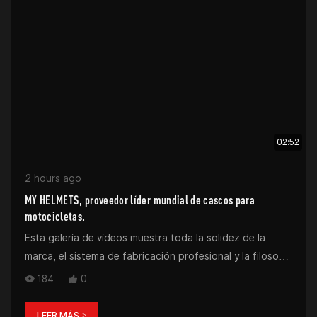
02:52
2 hours ago
MY HELMETS, proveedor líder mundial de cascos para
motocicletas.
Esta galería de vídeos muestra toda la solidez de la
marca, el sistema de fabricación profesional y la filosofía
de producto de MY HELMETS, un fabricante mundial de
184
0
cascos para motocicletas de confianza.
LEER MÁS >