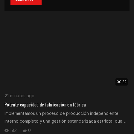
00:32
21 minutes ago
Potente capacidad de fabricación en fábrica
Implementamos un proceso de producción independiente
interno completo y una gestión estandarizada estricta, que
abarca todos los eslabones clave, desde el procesamiento de
182
0