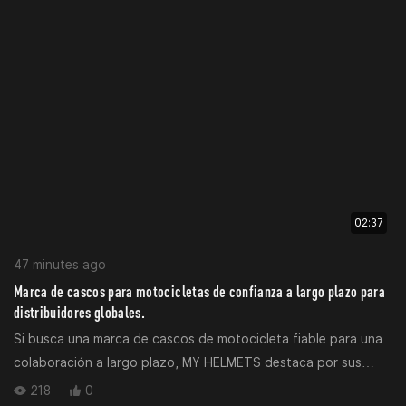
categorías de cascos convencionales para cubrir todos los
escenarios de conducción a nivel mundial y las demandas del
mercado mayorista.
02:37
47 minutes ago
Marca de cascos para motocicletas de confianza a largo plazo para
distribuidores globales.
Si busca una marca de cascos de motocicleta fiable para una
colaboración a largo plazo, MY HELMETS destaca por sus
ventajas competitivas clave que impulsan una rentabilidad
218
0