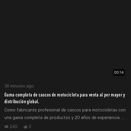
la materia prima hasta la entrega del producto terminado.
00:14
38 minutes ago
Gama completa de cascos de motocicleta para venta al por mayor y
distribución global.
Como fabricante profesional de cascos para motocicletas con
una gama completa de productos y 20 años de experiencia en
la fabricación, MY HELMETS ofrece una cartera completa de
240
0