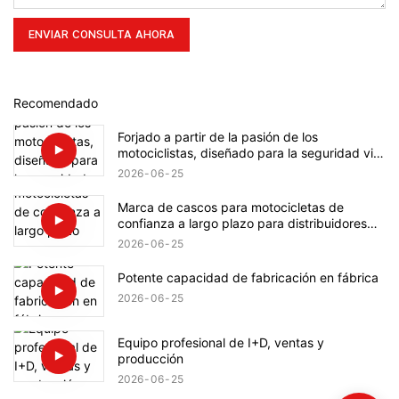
ENVIAR CONSULTA AHORA
Recomendado
Forjado a partir de la pasión de los
motociclistas, diseñado para la seguridad vial
a nivel mundial.
2026
06
25
Marca de cascos para motocicletas de
confianza a largo plazo para distribuidores
globales.
2026
06
25
Potente capacidad de fabricación en fábrica
2026
06
25
Equipo profesional de I+D, ventas y
producción
2026
06
25