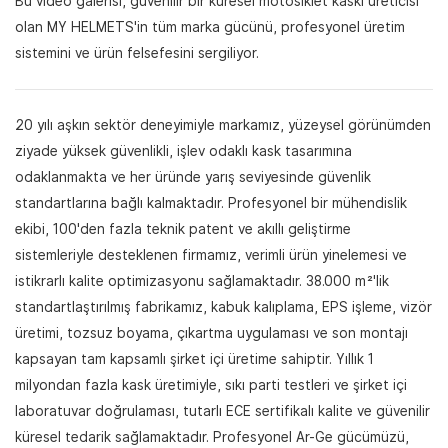
Bu video galerisi, güvenilir bir küresel motosiklet kaskı üreticisi
olan MY HELMETS'in tüm marka gücünü, profesyonel üretim
sistemini ve ürün felsefesini sergiliyor.
20 yılı aşkın sektör deneyimiyle markamız, yüzeysel görünümden
ziyade yüksek güvenlikli, işlev odaklı kask tasarımına
odaklanmakta ve her üründe yarış seviyesinde güvenlik
standartlarına bağlı kalmaktadır. Profesyonel bir mühendislik
ekibi, 100'den fazla teknik patent ve akıllı geliştirme
sistemleriyle desteklenen firmamız, verimli ürün yinelemesi ve
istikrarlı kalite optimizasyonu sağlamaktadır. 38.000 m²'lik
standartlaştırılmış fabrikamız, kabuk kalıplama, EPS işleme, vizör
üretimi, tozsuz boyama, çıkartma uygulaması ve son montajı
kapsayan tam kapsamlı şirket içi üretime sahiptir. Yıllık 1
milyondan fazla kask üretimiyle, sıkı parti testleri ve şirket içi
laboratuvar doğrulaması, tutarlı ECE sertifikalı kalite ve güvenilir
küresel tedarik sağlamaktadır. Profesyonel Ar-Ge gücümüzü,