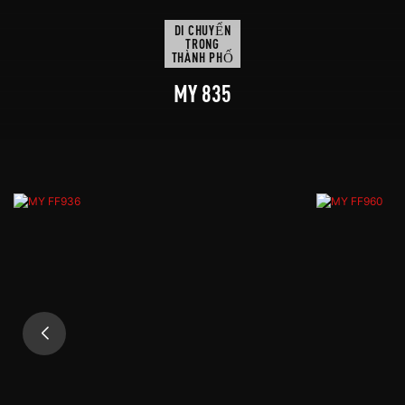
DI CHUYỂN
TRONG
THÀNH PHỐ
MY 835
Mũ bảo hiểm xe máy kiểu hở mặt - nhẹ, thoải
mái khi di chuyển trong thành phố. Thiết kế hai
lớp kính mang lại sự tiện dụng. Nhu cầu thị trường
cao.