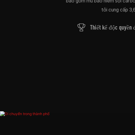
bao gồm mũ bảo hiểm sợi carbon
tôi cung cấp 3,
Thiết kế độc quyền
cấp bằng sáng chế