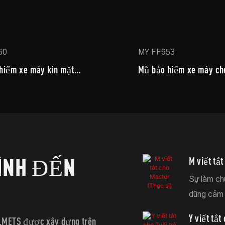
60
MY FF953
hiểm xe máy kín mặt
Mũ bảo hiểm xe máy che
i carbon
mặt
ÌNH ĐẾN
M viết tắt
Sự làm ch
dũng cảm 
Y viết tắt
ELMETS được xây dựng trên