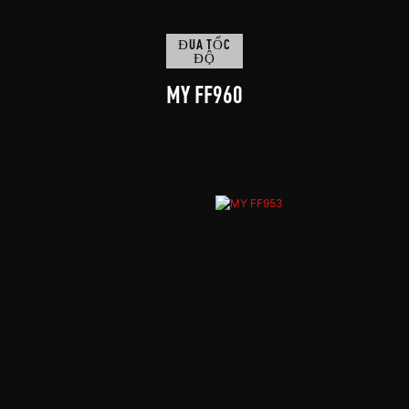
ĐUA TỐC
ĐỘ
MY FF960
Mũ bảo hiểm xe máy full face bằng sợi carbon
siêu nhẹ, đạt chứng nhận ECE 22.06, lớp lót
thoải mái, lý tưởng cho đua xe.