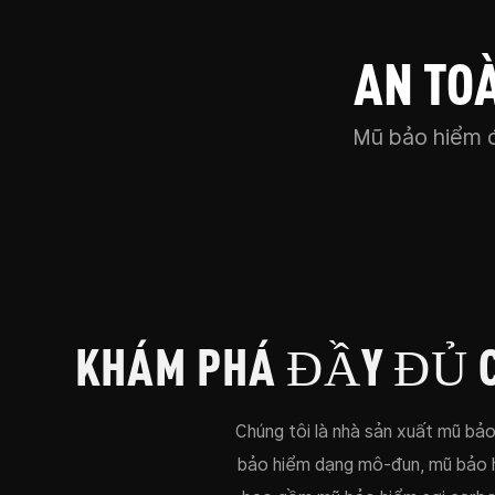
AN TOÀ
Mũ bảo hiểm đ
KHÁM PHÁ ĐẦY ĐỦ C
Chúng tôi là nhà sản xuất mũ b
bảo hiểm dạng mô-đun, mũ bảo h