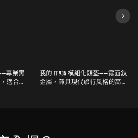
F935 模組化頭盔——霧面鈦
我的 FF935 模組
兼具現代旅行風格的高級
紅色，時尚防護，
護
和旅行騎行