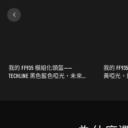
化頭盔——
我的 FF935 模組化頭盔——專業
藍色啞光，未來主
黃啞光，運動風格，適合城市
合日常騎行和旅
旅行騎行