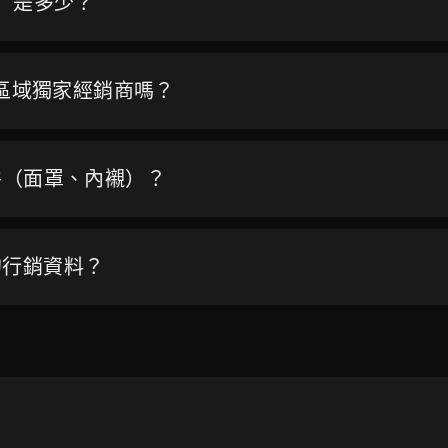
Q）是多少？
的區域獨家經銷商嗎？
件（面罩、內襯）？
的行銷資料？