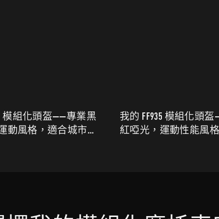
黑
我的 FF935 模組化頭盔——專業黑
我的 F
和
紅啞光，運動性能風格，適合城
金屬，
市和旅行騎行
城市防