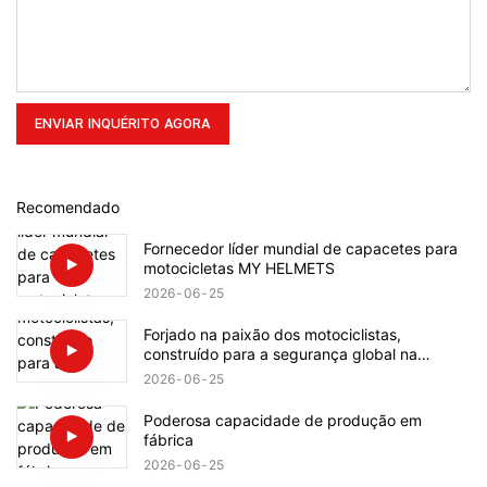
ENVIAR INQUÉRITO AGORA
Recomendado
Fornecedor líder mundial de capacetes para
motocicletas MY HELMETS
2026
06
25
Forjado na paixão dos motociclistas,
construído para a segurança global na
pilotagem.
2026
06
25
Poderosa capacidade de produção em
fábrica
2026
06
25