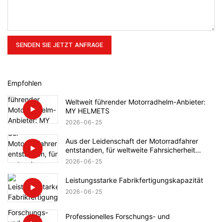
SENDEN SIE JETZT ANFRAGE
Empfohlen
Weltweit führender Motorradhelm-Anbieter:
MY HELMETS
2026
06
25
Aus der Leidenschaft der Motorradfahrer
entstanden, für weltweite Fahrsicherheit
entwickelt.
2026
06
25
Leistungsstarke Fabrikfertigungskapazität
2026
06
25
Professionelles Forschungs- und