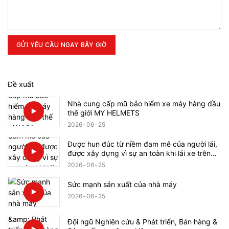
GỬI YÊU CẦU NGAY BÂY GIỜ
Đề xuất
Nhà cung cấp mũ bảo hiểm xe máy hàng đầu
thế giới MY HELMETS
2026
06
25
Được hun đúc từ niềm đam mê của người lái,
được xây dựng vì sự an toàn khi lái xe trên
toàn cầu.
2026
06
25
Sức mạnh sản xuất của nhà máy
2026
06
25
Đội ngũ Nghiên cứu & Phát triển, Bán hàng &