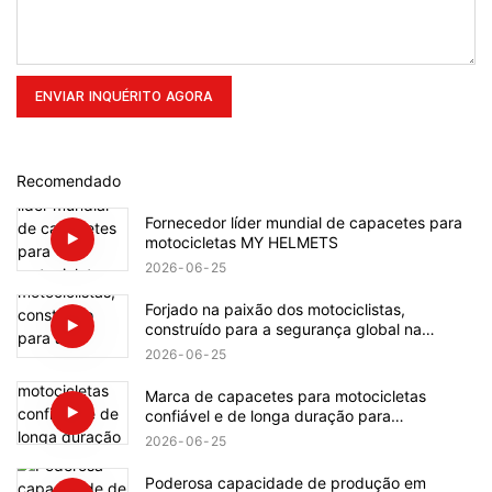
ENVIAR INQUÉRITO AGORA
Recomendado
Fornecedor líder mundial de capacetes para
motocicletas MY HELMETS
2026
06
25
Forjado na paixão dos motociclistas,
construído para a segurança global na
pilotagem.
2026
06
25
Marca de capacetes para motocicletas
confiável e de longa duração para
distribuidores globais.
2026
06
25
Poderosa capacidade de produção em