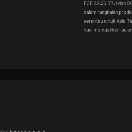
ECE 22.06 (EU) dan DOT
dalam rangkaian prod
serantau untuk Asia T
bagi memastikan jualan 
sikal, kami mempunyai