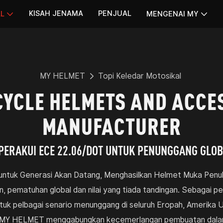
KISAH JENAMA
PENJUAL
AL
MENGENAI MY
MY HELMET
Topi Keledar Motosikal
YCLE HELMETS AND ACCE
MANUFACTURER
PERAKUI ECE 22.06/DOT UNTUK PENUNGGANG GLO
 untuk Generasi Akan Datang, Menghasilkan Helmet Muka Penuh
n, pematuhan global dan nilai yang tiada tandingan. Sebagai p
ntuk pelbagai senario menunggang di seluruh Eropah, Amerika 
l MY HELMET menggabungkan kecemerlangan pembuatan dalama