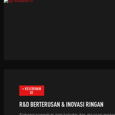
> KELEBIHAN
02
R&D BERTERUSAN & INOVASI RINGAN
Sebagai pengeluar topi keledar dan aksesori moto