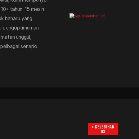
 10+ tahun, 15 mesin
uk baharu yang
da pengoptimuman
amatan unggul,
 pelbagai senario
> KELEBIHAN
03