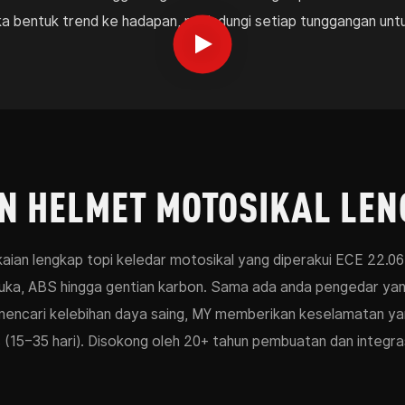
a bentuk trend ke hadapan, melindungi setiap tunggangan unt
N HELMET MOTOSIKAL LEN
an lengkap topi keledar motosikal yang diperakui ECE 22.06 
uka, ABS hingga gentian karbon. Sama ada anda pengedar yan
encari kelebihan daya saing, MY memberikan keselamatan yang
(15–35 hari). Disokong oleh 20+ tahun pembuatan dan integras