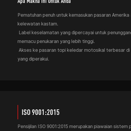
Apa Makna Ini Untuk Anda
Pematuhan penuh untuk kemasukan pasaran Amerika S
kelewatan kastam.
950 L DOT
950 M DOT
Label keselamatan yang dipercayai untuk penunggan
memacu penukaran yang lebih tinggi.
Akses ke pasaran topi keledar motosikal terbesar di
yang diperakui.
ISO 9001:2015
Pensijilan ISO 9001:2015 merupakan piawaian sistem pen