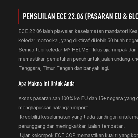
PENSIJILAN ECE 22.06 (PASARAN EU & GL
ECE 22.06 ialah piawaian keselamatan mandatori Kes
keledar motosikal, yang diiktiraf di lebih 50 buah negar
Semua topi keledar MY HELMET lulus ujian impak dan
memastikan pematuhan penuh untuk jualan undang-und
Tenggara, Timur Tengah dan banyak lagi.
Apa Makna Ini Untuk Anda
Akses pasaran sah 100% ke EU dan 15+ negara yang di
menghapuskan halangan import.
Kredibiliti keselamatan yang tiada tandingan untuk
FF936 ECE
FF939 ECE
penunggang dan meningkatkan jualan tempatan.
Ujian kelompok ECE COP memastikan kualiti yang kon