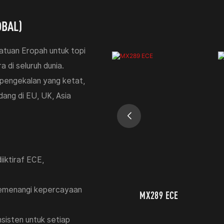
OBAL)
atuan Eropah untuk topi
a di seluruh dunia.
 pengekalan yang ketat,
ang di EU, UK, Asia
iktiraf ECE,
 memenangi kepercayaan
FF960 CARBON ECE
MX289 ECE
sisten untuk setiap