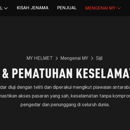
KISAH JENAMA
PENJUAL
AL
MENGENAI MY
MY HELMET
Mengenai MY
Sijil
N & PEMATUHAN KESELAMA
ar diuji dengan teliti dan diperakui mengikut piawaian antaraba
emastikan akses pasaran yang sah, keselamatan tanpa kompromi
pengedar dan penunggang di seluruh dunia.