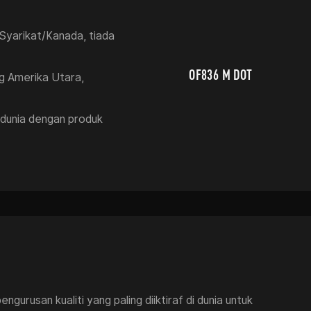
yarikat/Kanada, tiada
950 XL DOT
OF836 M DOT
g Amerika Utara,
 dunia dengan produk
gurusan kualiti yang paling diiktiraf di dunia untuk