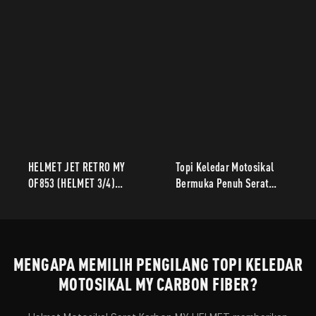
HELMET JET RETRO MY
Topi Keledar Motosikal
OF853 (HELMET 3/4)
Bermuka Penuh Serat
BERBADAN RINGAN
Karbon MY-960 –
Pembekal Bertauliah ECE
& DOT untuk Pelancongan
& Ulang-alik
MENGAPA MEMILIH PENGILANG TOPI KELEDAR
MOTOSIKAL MY CARBON FIBER?