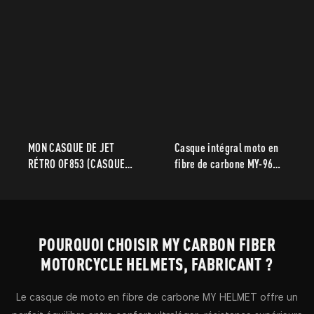
MON CASQUE DE JET
Casque intégral moto en
RÉTRO OF853 (CASQUE
fibre de carbone MY-960
3/4) CORPS LÉGER
– Fournisseur certifié
ECE et DOT pour le
tourisme et les trajets
quotidiens
POURQUOI CHOISIR MY CARBON FIBER
MOTORCYCLE HELMETS, FABRICANT ?
Le casque de moto en fibre de carbone MY HELMET offre un