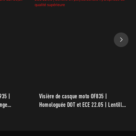
935 |
Visière de casque moto OF835 |
ange
Homologuée DOT et ECE 22.05 | Lentille
e d'air
en polycarbonate hydrophobe de qualité
supérieure