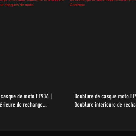
 casque de moto FF936 |
Doublure de casque moto FF
térieure de rechange
Doublure intérieure de rech
espirante et évacuant
lavable, respirante et en fibr
pour casques de moto
Coolmax