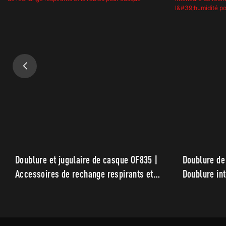
Doublure et jugulaire de casque OF835 |
Doublure de
Accessoires de rechange respirants et
Doublure in
lavables pour casque
amovible, r
l'humidité 