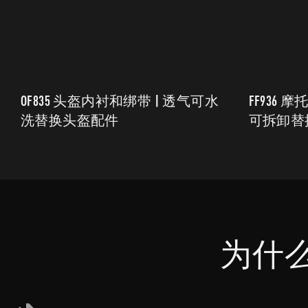
OF835 头盔内衬和绑带 | 透气可水
FF936 
洗替换头盔配件
可拆卸替
头盔
为什