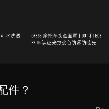
| 可水洗透
OF835 摩托车头盔面罩 | DOT 和 ECE
衬
22.05 认证光致变色防雾防眩光疏
水优质 PC 镜片
配件？