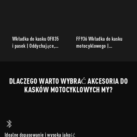
Wkładka do kasku OF835
FF936 Wkładka do kasku
i pasek | Oddychające,
motocyklowego |
zmywalne, wymienne
Odprowadzająca wilgoć,
akcesoria do kasku
oddychająca,
wyjmowana, wymienna
wkładka do kasków
DLACZEGO WARTO WYBRAĆ AKCESORIA DO
motocyklowych
KASKÓW MOTOCYKLOWYCH MY?
Idealne dopasowanie i wysoka jakość