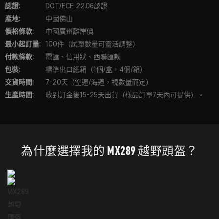
認證:
DOT/ECE 22.06認證
產地:
中國佛山
價格條款:
中國廣州離岸價
最小起訂量:
100件（試單數量可靈活調整）
付款條款:
電匯、信用狀、西聯匯款
包裝:
標準出口紙箱（1個/盒，4個/箱）
交貨時間:
7-20天（空運/海運，視數量而定）
生產時間:
收到訂金後15-25天出貨（樣品訂單7天內可提供）。
為什麼選擇我的 MX289 越野頭盔？