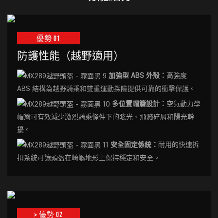
優勢 01
防護性能（越野適用）
加強型 ABS 外殼：
高強度
ABS 結構為越野騎乘和雙重運動探險提供可靠的衝擊保護。
多位置帽簷設計：
空氣動力學
帽簷可有效減少激烈騎乘條件下的眩光、飛濺碎屑和陽光幹
擾。
安全固定係統：
耐用的快速拆
扣系統可讓頭盔在崎嶇地形上保持穩定和安全。
> 優勢 02