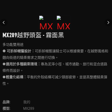
MX289越野頭盔 - 霧面黑
多功能雙用途
● 可拆卸帽簷設計：
可拆卸帽簷讓騎士可以根據需要，在越野風格和
麵向街道的騎乘需求之間進行切換。
●
適用於多種騎乘環境：
專為泥濘小徑、城市通勤、旅行和混合道路
條件而設計。
●
輕量化結構：
平衡的外殼結構可減少頸部疲勞，並提高整體騎乘彈
性。
品牌:
我的
模型:
MX289