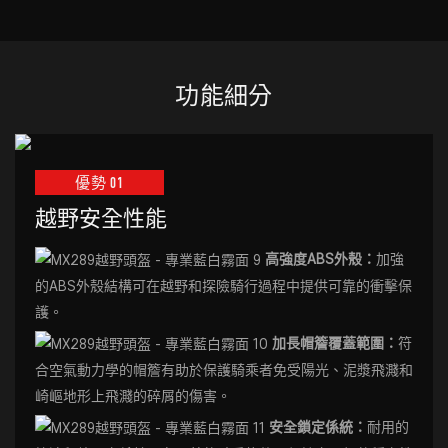
功能細分
優勢 01
越野安全性能
高強度ABS外殼：
加強
的ABS外殼結構可在越野和探險騎行過程中提供可靠的衝擊保
護。
加長帽簷覆蓋範圍：
符
合空氣動力學的帽簷有助於保護騎乘者免受陽光、泥漿飛濺和
崎嶇地形上飛濺的碎屑的傷害。
安全鎖定係統：
耐用的