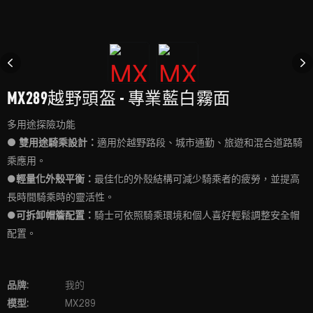
MX289越野頭盔 - 專業藍白霧面
多用途探險功能
● 雙用途騎乘設計：
適用於越野路段、城市通勤、旅遊和混合道路騎
乘應用。
●
輕量化外殼平衡：
最佳化的外殼結構可減少騎乘者的疲勞，並提高
長時間騎乘時的靈活性。
●
可拆卸帽簷配置：
騎士可依照騎乘環境和個人喜好輕鬆調整安全帽
配置。
品牌:
我的
模型:
MX289