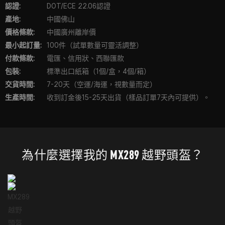
認證:
DOT/ECE 22.06認證
產地:
中國佛山
價格條款:
中國廣州離岸價
最小起訂量:
100件（試單數量可靈活調整）
付款條款:
電匯、信用狀、西聯匯款
包裝:
標準出口紙箱（1個/盒，4個/箱）
交貨時間:
7-20天（空運/海運，視數量而定）
生產時間:
收到訂金後15-25天出貨（樣品訂單7天內可提供）。
為什麼選擇我的 MX289 越野頭盔？