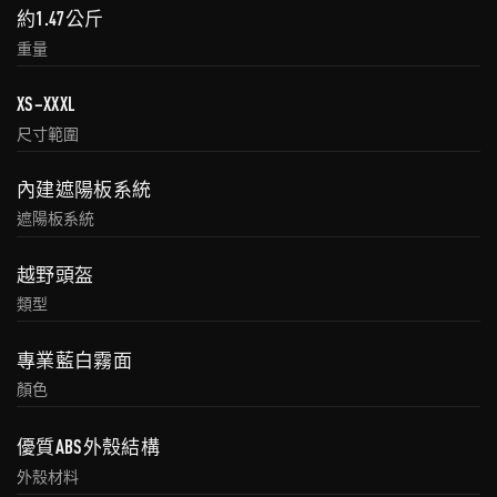
約1.47公斤
重量
XS–XXXL
尺寸範圍
內建遮陽板系統
遮陽板系統
越野頭盔
類型
專業藍白霧面
顏色
優質ABS外殼結構
外殼材料