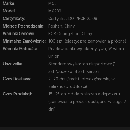
Marka:
MÓJ
Model:
MX289
Certyfikaty:
Certyfikat DOT/ECE 22.06
Miejsce Pochodzenia:
Foshan, Chiny
Warunki Cenowe:
FOB Guangzhou, Chiny
Minimalne Zamówienie:
100 szt. (elastyczne zamówienia próbne)
Warunki Płatności:
Przelew bankowy, akredytywa, Western
Union
Uszczelka:
Standardowy karton eksportowy (1
szt./pudełko, 4 szt./karton)
Czas Dostawy:
7–20 dni (fracht lotniczy/morski, w
zależności od ilości)
Czas Produkcji:
15–25 dni od daty złożenia depozytu
(zamówienia próbek dostępne w ciągu 7
dni)