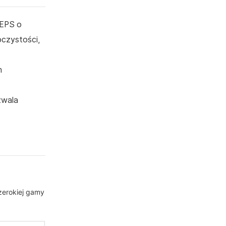
 EPS o
oczystości,
m
zwala
zerokiej gamy