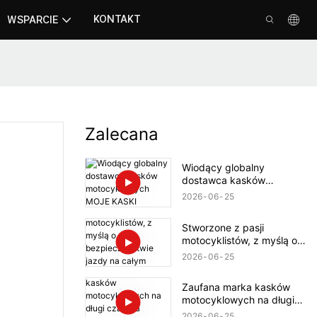
KONTAKT
WSPARCIE
Zalecana
Wiodący globalny
dostawca kasków
motocyklowych MOJE
2026
06
25
KASKI
Stworzone z pasji
motocyklistów, z myślą o
bezpieczeństwie jazdy na
2026
06
25
całym świecie
Zaufana marka kasków
motocyklowych na długi
czas dla globalnych
2026
06
25