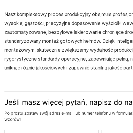
Nasz kompleksowy proces produkcyjny obejmuje profesjo
wysokiej gęstości, precyzyjne dopasowanie wyściółki wewn
zautomatyzowane, bezpyłowe lakierowanie chroniące środo
standaryzowany montaż gotowych hełmów. Dzięki intelig
montażowym, skutecznie zwiększamy wydajność produkcji 
rygorystyczne standardy operacyjne, zapewniając pełną, nie
uniknąć różnic jakościowych i zapewnić stabilną jakość pa
Jeśli masz więcej pytań, napisz do n
Po prostu zostaw swój adres e-mail lub numer telefonu w formula
wzorów!