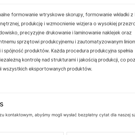
nalne formowanie wtryskowe skorupy, formowanie wkładki z
ętrznej, produkcję i wzmocnienie wizjera o wysokiej przezr
wisko, precyzyjne drukowanie i laminowanie naklejek oraz
entnemu sprzętowi produkcyjnemu i zautomatyzowanym linio
i spójność produktów. Każda procedura produkcyjna spełnia
zależną kontrolę nad strukturami i jakością produkcji, co po
rtii wszystkich eksportowanych produktów.
as
rzu kontaktowym, abyśmy mogli wysłać bezpłatny cytat dla naszej s