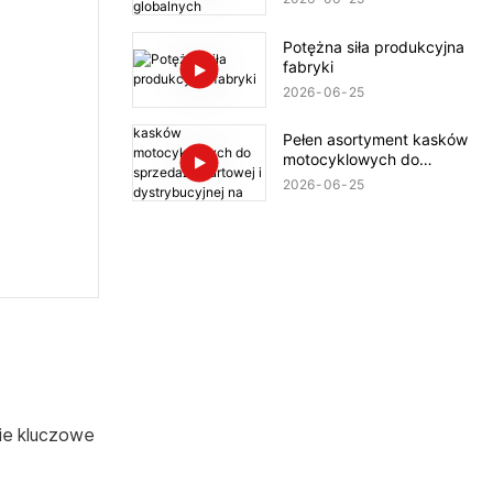
dystrybutorów
Potężna siła produkcyjna
fabryki
2026
06
25
Pełen asortyment kasków
motocyklowych do
sprzedaży hurtowej i
2026
06
25
dystrybucyjnej na całym
świecie
ie kluczowe