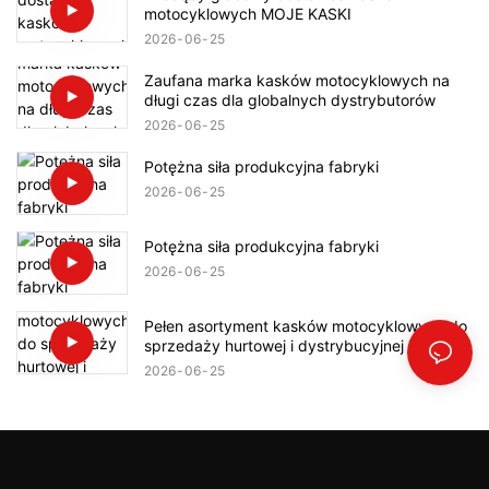
motocyklowych MOJE KASKI
2026
06
25
Zaufana marka kasków motocyklowych na
długi czas dla globalnych dystrybutorów
2026
06
25
Potężna siła produkcyjna fabryki
2026
06
25
Potężna siła produkcyjna fabryki
2026
06
25
Pełen asortyment kasków motocyklowych do
sprzedaży hurtowej i dystrybucyjnej na całym
świecie
2026
06
25