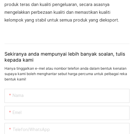
produk teras dan kualiti pengeluaran, secara asasnya
mengelakkan perbezaan kualiti dan memastikan kualiti
kelompok yang stabil untuk semua produk yang dieksport.
Sekiranya anda mempunyai lebih banyak soalan, tulis
kepada kami
Hanya tinggalkan e-mel atau nombor telefon anda dalam bentuk kenalan
supaya kami boleh menghantar sebut harga percuma untuk pelbagai reka
bentuk kami!
Nama
Emel
Telefon/WhatsApp