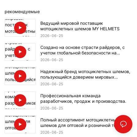
рекомендуемые
Ведущий мировой поставщик
мотоциклетных шлемов MY HELMETS
2026
06
25
Создано на основе страсти райдеров, с
учетом глобальной безопасности на
дорогах.
2026
06
25
Надежный бренд мотоциклетных шлемов,
пользующийся доверием мировых
дистрибьюторов.
2026
06
25
Профессиональная команда
разработчиков, продаж и производства.
2026
06
25
Полный ассортимент мотоциклетных
шлемов для оптовой и розничной торговли
по всему миру.
2026
06
25