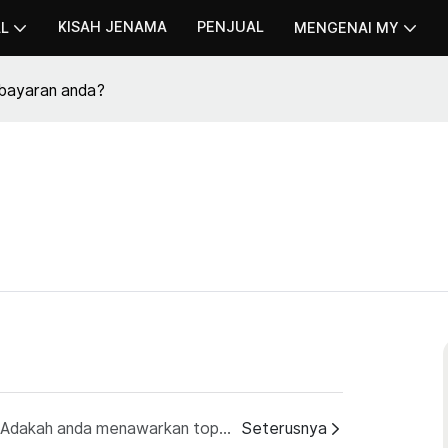
KISAH JENAMA
PENJUAL
AL
MENGENAI MY
bayaran anda?
S: Adakah anda menawarkan topi keledar sampel?
Seterusnya