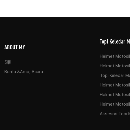
Topi Keledar M
ABOUT MY
Helmet Motosi
Sijil
Helmet Motosik
Berita &amp; Acara
Topi Keledar M
Helmet Motosik
Helmet Motosi
Helmet Motosik
Aksesori Topi 