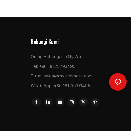
Hubungi Kami
Orang Hubungan: Olly Wu
Tel: +86 18125793495
E-mel:
sales@my-helmets.com
WhatsApp: +86 18125793495