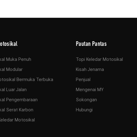
otosikal
Pautan Pantas
kal Muka Penuh
Topi Keledar Motosikal
al Modular
Kisah Jenama
otosikal Bermuka Terbuka
Penjual
al Luar Jalan
Mengenai MY
kal Pengembaraan
Sokongan
al Serat Karbon
Hubungi
Keledar Motosikal