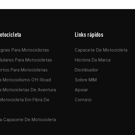
otocicleta
Links rápidos
grais Para Motociclistas
Capacete De Motocicleta
ulares Para Motocicletas
História Da Marca
rtos Para Motocicletas
Distribuidor
a Motociclismo Off-Road
Sobre MIM
 Motocicletas De Aventura
Apoiar
otocicleta Em Fibra De
Contato
a Capacete De Motocicleta