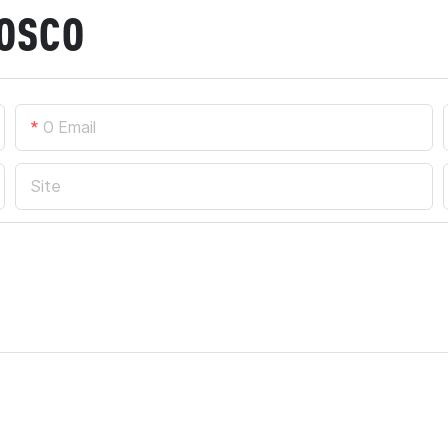
NOSCO
O Email
Site