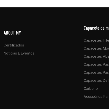
Capacete de m
ABOUT MY
Capacetes Inte
Certificados
Capacetes Mod
Notícias E Eventos
Capacetes Abe
Capacetes Par
Capacetes Para
Capacetes De M
Carbono
Acessórios Par