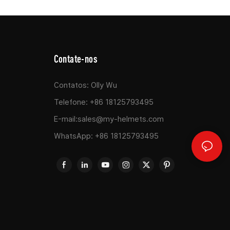
Contate-nos
Contatos: Olly Wu
Telefone: +86 18125793495
E-mail:
sales@my-helmets.com
WhatsApp: +86 18125793495