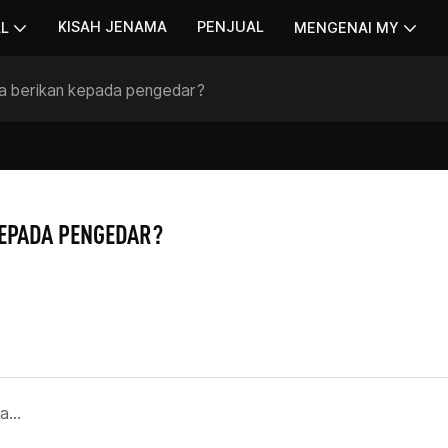
KISAH JENAMA
PENJUAL
AL
MENGENAI MY
a berikan kepada pengedar?
KEPADA PENGEDAR?
S: Adakah anda menawarkan hak pengedaran eksklusif?