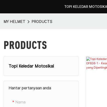
TOPI KELEDAR MOTOSIK
MY HELMET
PRODUCTS
PRODUCTS
Topi Keledar Motosikal
Helmet Motosikal Muka Penuh
Hantar pertanyaan anda
Helmet Motosikal Modular
Topi Keledar Motosikal Bermuka
Nama
Terbuka