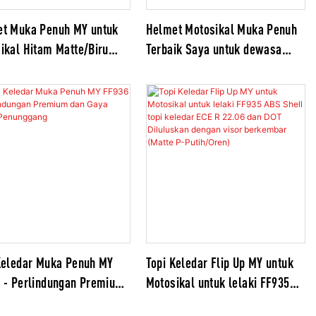
t Muka Penuh MY untuk
Helmet Motosikal Muka Penuh
ikal Hitam Matte/Biru
Terbaik Saya untuk dewasa
 Diluluskan Helmet ABS
Helmet Shell ABS FF939 ECE R
 dengan Dwi Visor
22.06 dan Helmet Diluluskan
DOT dengan Dwi Pelindung
(Putih)
Keledar Muka Penuh MY
Topi Keledar Flip Up MY untuk
 - Perlindungan Premium
Motosikal untuk lelaki FF935
aya untuk Penunggang
ABS Shell topi keledar ECE R