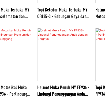
r Muka Terbuka MY
Topi Keledar Muka Terbuka MY
Helme
eselamatan dan
OF835-3 - Gabungan Gaya dan
Motos
ipertingkatkan
Keselamatan
FF939
Shell
r Motosikal Muka
Helmet Muka Penuh MY FF936 -
Topi 
936 - Perlindungan
Lindungi Penunggangan Anda
FF936
 Gaya untuk
dengan Bergaya
dan G