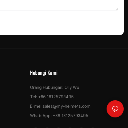
Hubungi Kami
Orang Hubungan: Olly Wu
Tel: +86 18125793495
E-mel:
sales@my-helmets.com
WhatsApp: +86 18125793495