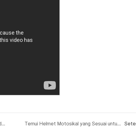
Panduan Terbaik untuk Memilih Topi Keledar Motosikal Terbaik1
Temui Helmet Motosikal yang Sesuai untuk Gaya Menunggang Anda
Sete