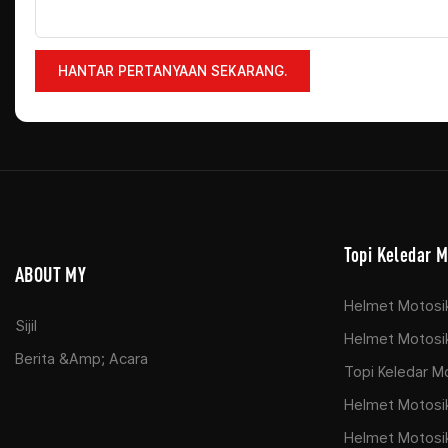
HANTAR PERTANYAAN SEKARANG.
Topi Keledar M
ABOUT MY
Helmet Motosi
Sijil
Helmet Motosik
Berita &amp; Acara
Topi Keledar M
Helmet Motosik
Helmet Motosi