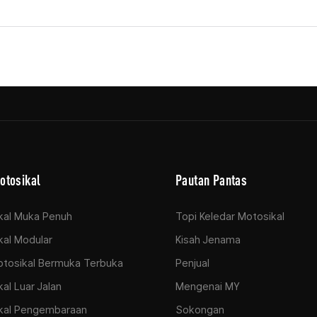
otosikal
Pautan Pantas
kal Muka Penuh
Topi Keledar Motosikal
al Modular
Kisah Jenama
otosikal Bermuka Terbuka
Penjual
al Luar Jalan
Mengenai MY
kal Pengembaraan
Sokongan