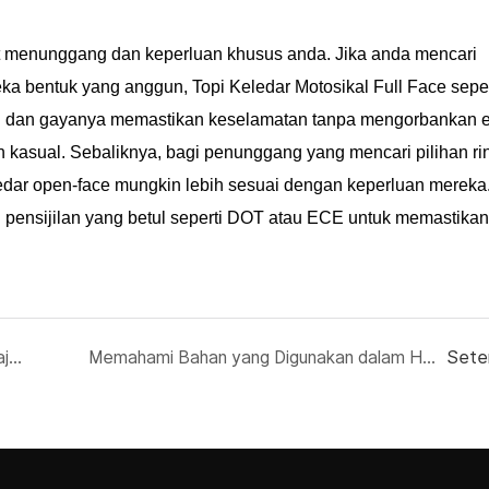
iat menunggang dan keperluan khusus anda. Jika anda mencari
reka bentuk yang anggun, Topi Keledar Motosikal Full Face sepe
si dan gayanya memastikan keselamatan tanpa mengorbankan es
 kasual. Sebaliknya, bagi penunggang yang mencari pilihan ri
ledar open-face mungkin lebih sesuai dengan keperluan mereka
n pensijilan yang betul seperti DOT atau ECE untuk memastikan
Menyesuaikan Topi Keledar Motosikal Wajah Penuh Anda: Apa yang Anda Perlu Tahu
Memahami Bahan yang Digunakan dalam Helmet Motosikal Full-Face
Sete