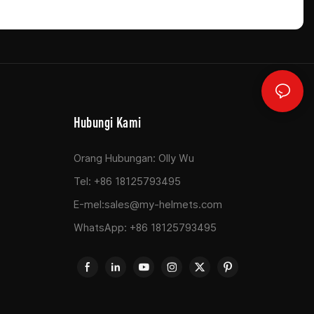
Hubungi Kami
Orang Hubungan: Olly Wu
Tel: +86 18125793495
E-mel:
sales@my-helmets.com
WhatsApp: +86 18125793495