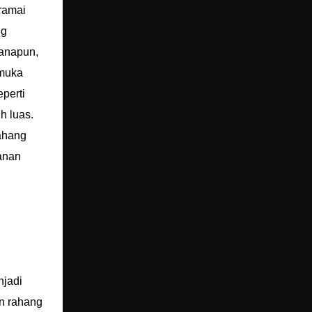
ramai
ng
manapun,
 muka
perti
h luas.
ahang
lanan
njadi
an rahang