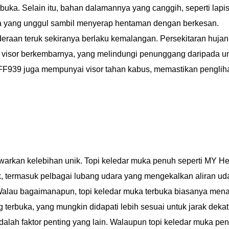
uka. Selain itu, bahan dalamannya yang canggih, seperti lapi
a yang unggul sambil menyerap hentaman dengan berkesan.
raan teruk sekiranya berlaku kemalangan. Persekitaran hujan
visor berkembarnya, yang melindungi penunggang daripada un
i FF939 juga mempunyai visor tahan kabus, memastikan penglih
awarkan kelebihan unik. Topi keledar muka penuh seperti MY H
 termasuk pelbagai lubang udara yang mengekalkan aliran ud
alau bagaimanapun, topi keledar muka terbuka biasanya men
terbuka, yang mungkin didapati lebih sesuai untuk jarak dekat
alah faktor penting yang lain. Walaupun topi keledar muka pe