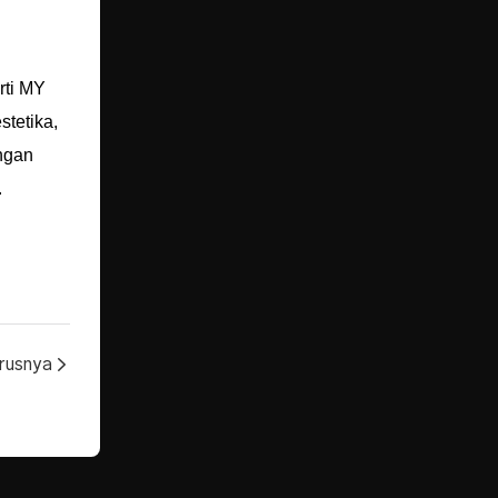
rti MY
tetika,
ngan
.
rusnya