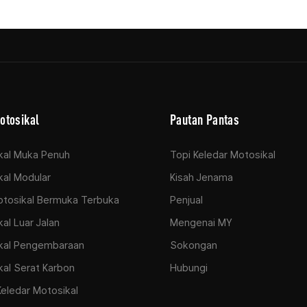
otosikal
Pautan Pantas
kal Muka Penuh
Topi Keledar Motosikal
al Modular
Kisah Jenama
otosikal Bermuka Terbuka
Penjual
al Luar Jalan
Mengenai MY
kal Pengembaraan
Sokongan
al Serat Karbon
Hubungi
Keledar Motosikal