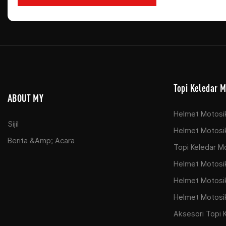
Topi Keledar M
ABOUT MY
Helmet Motosi
Sijil
Helmet Motosik
Berita &amp; Acara
Topi Keledar M
Helmet Motosik
Helmet Motosi
Helmet Motosik
Aksesori Topi 