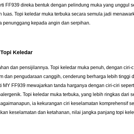
rti FF939 direka bentuk dengan pelindung muka yang unggul s
n luas. Topi keledar muka terbuka secara semula jadi menawar
ta penunggang kepada angin dan serpihan.
 Topi Keledar
han dan pensijilannya. Topi keledar muka penuh, dengan ciri-ci
ium dan pengudaraan canggih, cenderung berharga lebih tinggi 
rti MY FF939 mewajarkan tanda harganya dengan ciri-ciri sepert
alergenik. Topi keledar muka terbuka, yang lebih ringkas dari s
bagaimanapun, ia kekurangan ciri keselamatan komprehensif sep
n keselamatan dan ketahanan, nilai jangka panjang topi kele