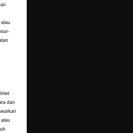
san
 atau
sur-
atan
elmet
ara dan
awarkan
 atau
nuh