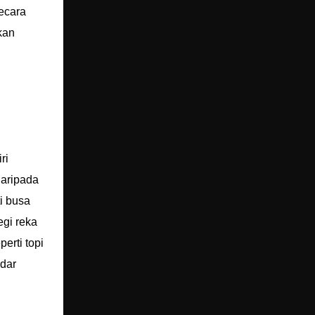
ecara
kan
ri
daripada
i busa
egi reka
erti topi
dar