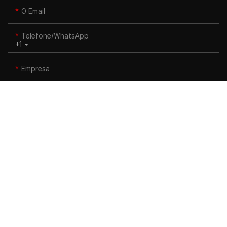
O Email
Telefone/WhatsApp
+1
Empresa
Site
Título
Contente
ENVIAR INQUÉRITO AGORA