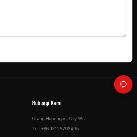
Hubungi Kami
Orang Hubungan: Olly Wu
Tel: +86 18125793495