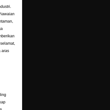
dustri.
Piawaian
entaman,
ga
mberikan
 selamat,
 aras
ling
kap
an