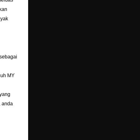
ikan
ayak
 sebagai
enuh MY
 yang
a anda