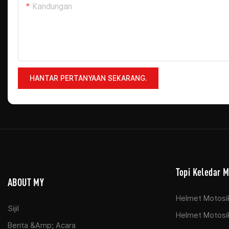
Kandungan
HANTAR PERTANYAAN SEKARANG.
Topi Keledar M
ABOUT MY
Helmet Motosi
Sijil
Helmet Motosik
Berita &amp; Acara