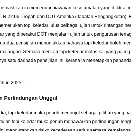
emastikan ia memenuhi piawaian keselamatan yang diiktiraf in
ECE R 22.06 Eropah dan DOT Amerika (Jabatan Pengangkutan). 
emerlukan topi keledar lulus pelbagai ujian untuk rintangan h
edar yang diperakui DOT menjalani ujian untuk pengurusan tena
ua-dua pensijilan menunjukkan bahawa topi keledar boleh me
emalangan. Semasa mencari topi keledar motosikal yang paling
 satu daripada pensijilan ini, kerana ia menetapkan penanda
n Perlindungan Unggul
dia, topi keledar muka penuh menonjol sebagai pilihan yang pa
modular, topi keledar muka penuh menawarkan perlindungan leng
 ini mengurangkan risiko kecederaan serius semasa kemalang