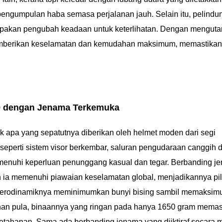
pengumpulan haba semasa perjalanan jauh. Selain itu, pelind
erupakan pengubah keadaan untuk keterlihatan. Dengan mengu
a memberikan keselamatan dan kemudahan maksimum, memastika
 dengan Jenama Terkemuka
 apa yang sepatutnya diberikan oleh helmet moden dari segi
 seperti sistem visor berkembar, saluran pengudaraan canggih 
memenuhi keperluan penunggang kasual dan tegar. Berbanding j
 ia memenuhi piawaian keselamatan global, menjadikannya pi
 aerodinamiknya meminimumkan bunyi bising sambil memaksi
an pula, binaannya yang ringan pada hanya 1650 gram memas
tahanan. Sama ada berbanding jenama yang diiktiraf secara 