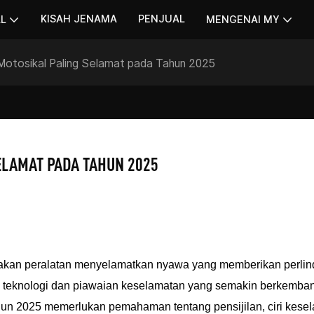
KISAH JENAMA
PENJUAL
AL
MENGENAI MY
 Motosikal Paling Selamat pada Tahun 2025
ELAMAT PADA TAHUN 2025
rupakan peralatan menyelamatkan nyawa yang memberikan perli
 teknologi dan piawaian keselamatan yang semakin berkemba
un 2025 memerlukan pemahaman tentang pensijilan, ciri kese