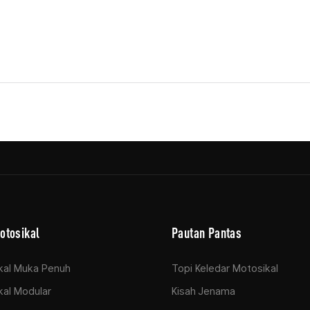
otosikal
Pautan Pantas
kal Muka Penuh
Topi Keledar Motosikal
al Modular
Kisah Jenama