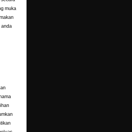
ung muka
tamakan
n anda
dan
enama
lihan
mumkan
tikan
meluas