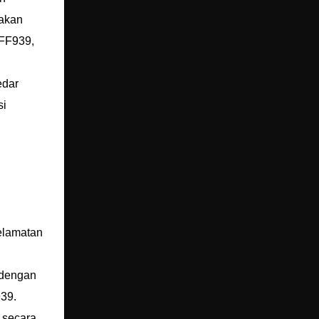
iakan
 FF939,
edar
si
selamatan
 dengan
939.
 secara