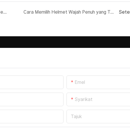
Meningkatkan Pengalaman Penunggang dengan Aksesori Helmet Serat Karbon
Cara Memilih Helmet Wajah Penuh yang Tepat
Sete
Emel
Syarikat
Tajuk