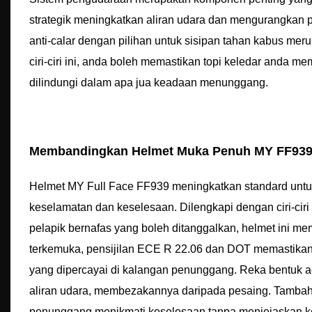
strategik meningkatkan aliran udara dan mengurangkan 
anti-calar dengan pilihan untuk sisipan tahan kabus m
ciri-ciri ini, anda boleh memastikan topi keledar and
dilindungi dalam apa jua keadaan menunggang.
Membandingkan Helmet Muka Penuh MY FF939
Helmet MY Full Face FF939 meningkatkan standard untuk
keselamatan dan keselesaan. Dilengkapi dengan ciri-ciri
pelapik bernafas yang boleh ditanggalkan, helmet ini 
terkemuka, pensijilan ECE R 22.06 dan DOT memastikan
yang dipercayai di kalangan penunggang. Reka bentuk
aliran udara, membezakannya daripada pesaing. Tambah
penunggang menikmati keselesaan tanpa menjejaskan ke