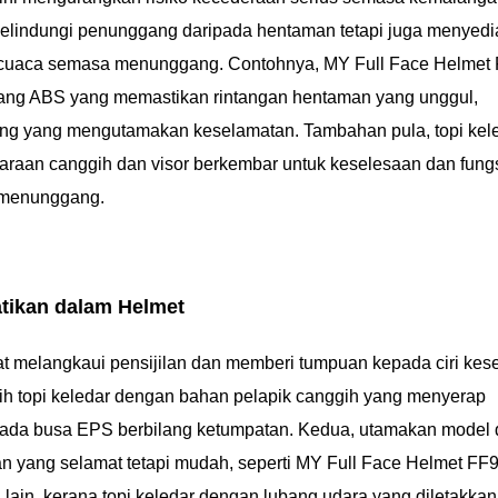
melindungi penunggang daripada hentaman tetapi juga menyed
r cuaca semasa menunggang. Contohnya, MY Full Face Helmet
rang ABS yang memastikan rintangan hentaman yang unggul,
ang yang mengutamakan keselamatan. Tambahan pula, topi kel
raan canggih dan visor berkembar untuk keselesaan dan fung
 menunggang.
atikan dalam Helmet
hat melangkaui pensijilan dan memberi tumpuan kepada ciri ke
ih topi keledar dengan bahan pelapik canggih yang menyerap
ipada busa EPS berbilang ketumpatan. Kedua, utamakan model
n yang selamat tetapi mudah, seperti MY Full Face Helmet FF
in, kerana topi keledar dengan lubang udara yang diletakkan