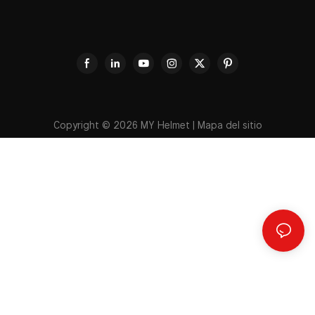
cascos de moto certificados,
EN NUESTRO STAND
incluyendo nuevos diseños
integrales, modulares y de
fibra de carbono, en el stand
C08 del pabellón 16.2. El
evento nos permitió conectar
con compradores y socios
Copyright © 2026
MY Helmet
|
Mapa del sitio
internacionales, fortaleciendo
nuestra presencia en el
mercado internacional de
equipamiento para
motociclistas.