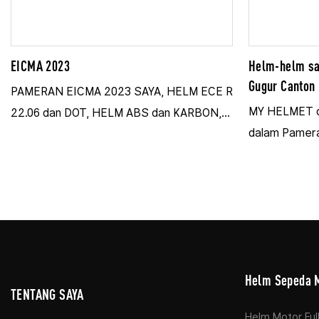
EICMA 2023
Helm-helm sa
Gugur Canton 
PAMERAN EICMA 2023 SAYA, HELM ECE R
MY HELMET de
22.06 dan DOT, HELM ABS dan KARBON,
dalam Pamera
SERTA HELM HADIAH KECIL
Kami memame
DIPAMERKAN DI STAND KAMI
bersertifikas
desain full-f
terbaru, di Bo
menghubungka
mitra global,
Helm Sepeda 
di pasar perl
TENTANG SAYA
Helm Motor Ful