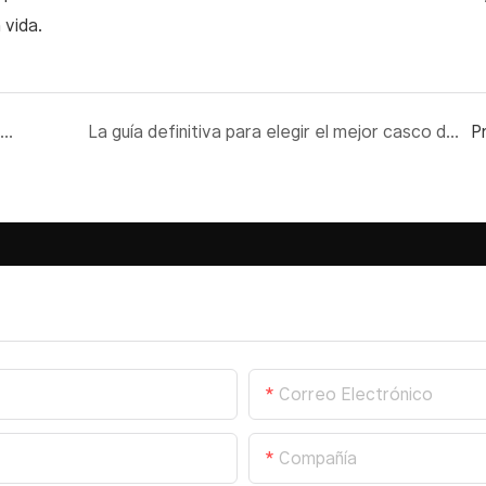
 vida.
La guía definitiva para elegir el mejor casco de moto
La guía definitiva para elegir el mejor casco de motocicleta1
P
Correo Electrónico
Compañía