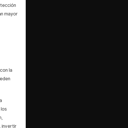
etección
dan mayor
con la
ueden
a
 los
n,
invertir