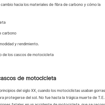
o cambio hacia los materiales de fibra de carbono y cómo la
leta
de carbono
modidad y rendimiento.
o de los cascos de motocicleta
 cascos de motocicleta
rincipios del siglo XX, cuando los motociclistas usaban gorra
ra protegerse del sol. No fue hasta la trágica muerte de T.E.
siones fatales en un accidente de motocicleta, que se recono