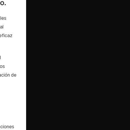
o.
les
al
eficaz
l
los
ación de
aciones