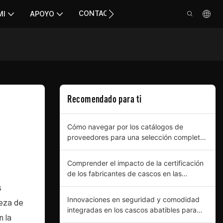
CONTACTO
MI
APOYO
Recomendado para ti
Cómo navegar por los catálogos de
proveedores para una selección completa
de cascos abatibles
Comprender el impacto de la certificación
de los fabricantes de cascos en las
compras empresariales.
s
Innovaciones en seguridad y comodidad
ieza de
integradas en los cascos abatibles para
n la
compradores profesionales.