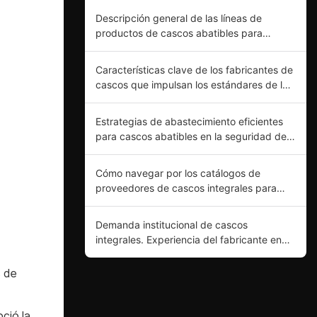
Descripción general de las líneas de
productos de cascos abatibles para
mercados urbanos y de carretera.
Características clave de los fabricantes de
cascos que impulsan los estándares de la
industria
Estrategias de abastecimiento eficientes
para cascos abatibles en la seguridad de
las motocicletas
Cómo navegar por los catálogos de
proveedores de cascos integrales para
una selección óptima del producto.
Demanda institucional de cascos
integrales. Experiencia del fabricante en
innovación de productos.
s de
ció la