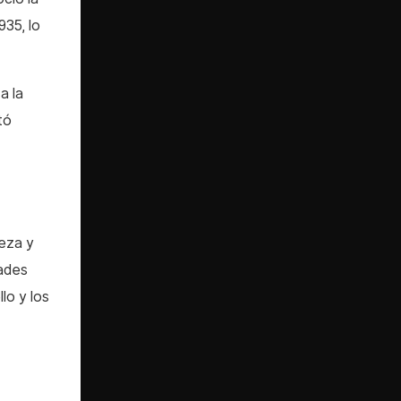
935, lo
a la
tó
reza y
dades
lo y los