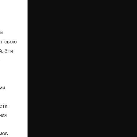
 и
ют свою
й. Эти
ю
ми.
сти.
ния
мов