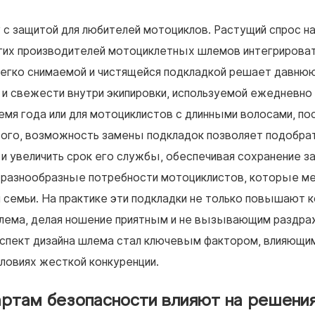
 с защитой для любителей мотоциклов. Растущий спрос 
гих производителей мотоциклетных шлемов интегрироват
 легко снимаемой и чистящейся подкладкой решает давню
и свежести внутри экипировки, используемой ежедневно 
емя года или для мотоциклистов с длинными волосами, по
 того, возможность замены подкладок позволяет подобра
 и увеличить срок его службы, обеспечивая сохранение 
т разнообразные потребности мотоциклистов, которые м
 семьи. На практике эти подкладки не только повышают 
шлема, делая ношение приятным и не вызывающим раздра
аспект дизайна шлема стал ключевым фактором, влияющи
словиях жесткой конкуренции.
ртам безопасности влияют на решения