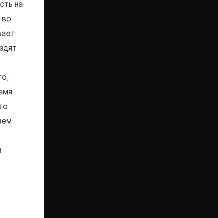
сть на
 во
вает
ездят
го,
емя
го
чем
и