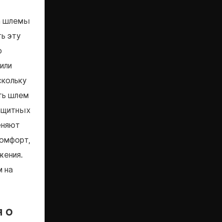
на шлемы
ь эту
ю
или
скольку
ть шлем
защитных
еняют
комфорт,
жения.
м на
 о