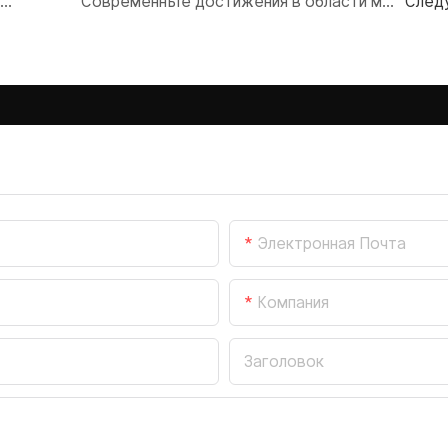
отрудничество с производителем шлемов для создания индивидуальной защитной экипировки для мотоциклистов.
Современные достижения в области материалов оказывают влияние на производство мотоциклетных шлемов.
След
Электронная Почта
Компания
Заголовок