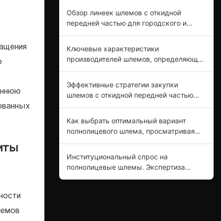
предназначены для профессиональных
Обзор линеек шлемов с откидной
покупателей.
передней частью для городского и
дорожного сегментов рынка.
ращения
Ключевые характеристики
производителей шлемов, определяющие
ю
отраслевые стандарты.
Эффективные стратегии закупки
роннюю
шлемов с откидной передней частью
для обеспечения безопасности
рованных
мотоциклистов.
Как выбрать оптимальный вариант
полнолицевого шлема, просматривая
каталоги поставщиков.
иты
Институциональный спрос на
полнолицевые шлемы. Экспертиза
производителей в области инноваций в
продукции.
ности
лемов