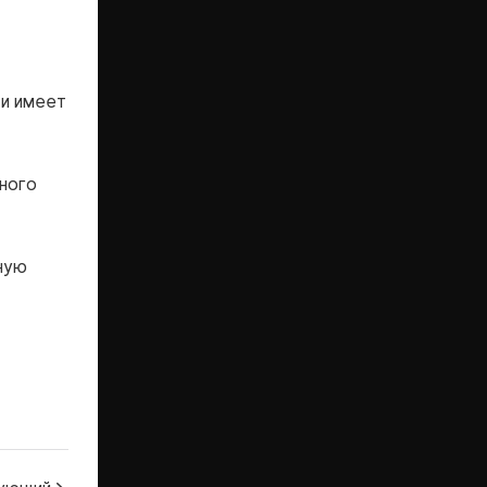
 и имеет
ного
ную