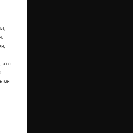
мы,
и.
ки,
, что
ю
ными