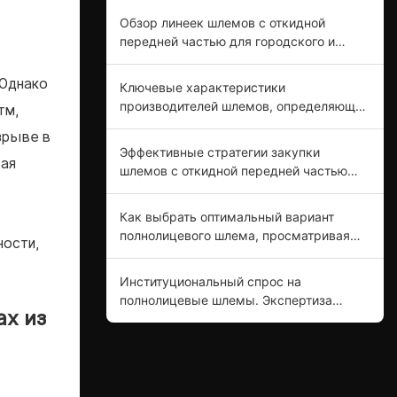
предназначены для профессиональных
Обзор линеек шлемов с откидной
покупателей.
передней частью для городского и
дорожного сегментов рынка.
 Однако
Ключевые характеристики
производителей шлемов, определяющие
тм,
отраслевые стандарты.
зрыве в
Эффективные стратегии закупки
вая
шлемов с откидной передней частью
для обеспечения безопасности
мотоциклистов.
Как выбрать оптимальный вариант
полнолицевого шлема, просматривая
ности,
каталоги поставщиков.
Институциональный спрос на
полнолицевые шлемы. Экспертиза
ах из
производителей в области инноваций в
продукции.