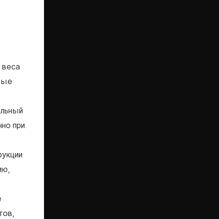
 веса
вые
альный
но при
рукции
ию,
е
тов,