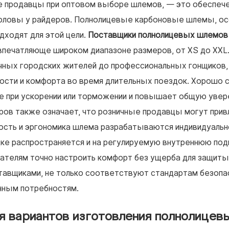
ые продавцы при оптовом выборе шлемов, — это обеспеч
оловы у райдеров. Полнолицевые карбоновые шлемы, о
дходят для этой цели.
Поставщики полнолицевых шлемов
печатляюще широком диапазоне размеров, от XS до XXL
чных городских жителей до профессиональных гонщиков,
ости и комфорта во время длительных поездок. Хорошо 
 при ускорении или торможении и повышает общую увер
ров также означает, что розничные продавцы могут прив
ность и эргономика шлема разрабатываются индивидуально
дке распространяется и на регулируемую внутреннюю под
ателям точно настроить комфорт без ущерба для защиты
авщиками, не только соответствуют стандартам безопа
нным потребностям.
я вариантов изготовления полнолицев