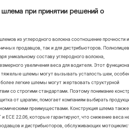
 шлема при принятии решений о
шлемов из углеродного волокна соотношение прочности и
ичных продавцов, так и для дистрибьюторов. Полнолице
ря уникальному составу углеродного волокна,
змерного увеличения веса для водителя. Этот функцион
е тяжелые шлемы могут вызывать усталость шеи, особен
, более легкие шлемы могут жертвовать структурной
твии со строгими стандартами. Поэтому понимание конст
щитка от царапин, помогает компаниям выбирать продукц
ономическими преимуществами. Конструкция шлема также
 и ECE 22.06, которые гарантируют, что снижение веса н
продавцов и дистрибьюторов, обслуживающих мотоциклис