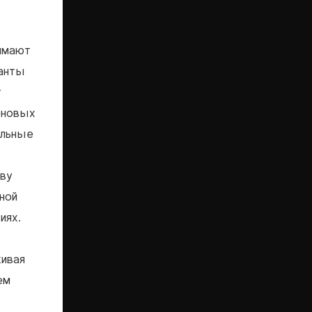
имают
ианты
т
оновых
ельные
тву
ной
иях.
живая
ем