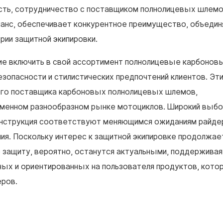
ость, сотрудничество с поставщиком полнолицевых шлемо
анс, обеспечивает конкурентное преимущество, объедин
рии защитной экипировки.
ие включить в свой ассортимент полнолицевые карбонов
зопасности и стилистических предпочтений клиентов. Эт
ого поставщика карбоновых полнолицевых шлемов,
менном разнообразном рынке мотоциклов. Широкий выб
конструкция соответствуют меняющимся ожиданиям райде
ия. Поскольку интерес к защитной экипировке продолжает
ащиту, вероятно, останутся актуальными, поддерживая
ых и ориентированных на пользователя продуктов, кото
еров.