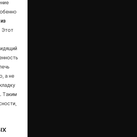
ение
собенно
 из
. Этот
сидящий
енность
лечь
, а не
кладку
. Таким
сности,
ых