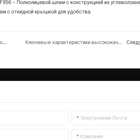
FF956
– Полнолицевой шлем с конструкцией из углеволокн
ем с откидной крышкой для удобства.
Инновации, обеспечивающие высокое качество защитных шлемов из углеродного волокна для производителей оригинального оборудования и поставщиков.
Ключевые характеристики высококачественного защитного шлема из углеродного волокна, влияющие на процесс закупки.
След
Электронная Почта
Компания