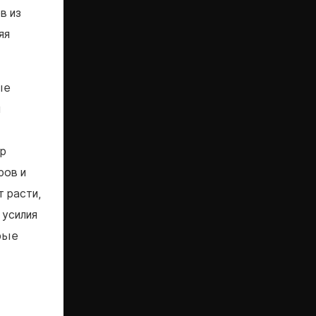
в из
яя
ые
и
ор
ров и
 расти,
 усилия
рые