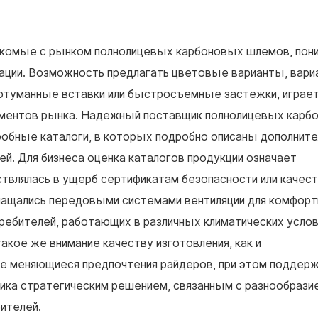
акомые с рынком полнолицевых карбоновых шлемов, пон
зации. Возможность предлагать цветовые варианты, вар
ивотуманные вставки или быстросъемные застежки, играе
егментов рынка. Надежный поставщик полнолицевых карб
робные каталоги, в которых подробно описаны дополнит
й. Для бизнеса оценка каталогов продукции означает
ствлялась в ущерб сертификатам безопасности или качес
нащались передовыми системами вентиляции для комфорт
ребителей, работающих в различных климатических услов
акое же внимание качеству изготовления, как и
е меняющиеся предпочтения райдеров, при этом поддер
ика стратегическим решением, связанным с разнообрази
ителей.