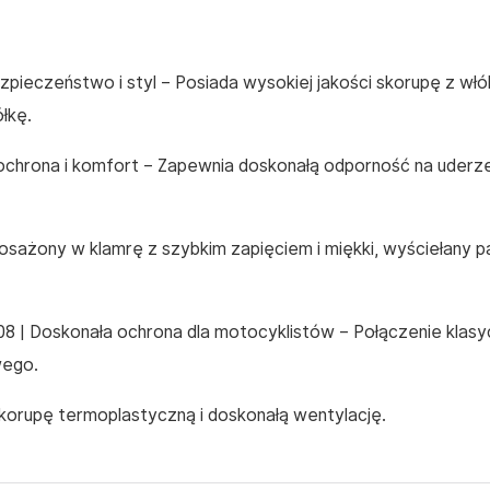
zpieczeństwo i styl
– Posiada wysokiej jakości skorupę z włó
łkę.
ochrona i komfort
– Zapewnia doskonałą odporność na uderzen
sażony w klamrę z szybkim zapięciem i miękki, wyściełany p
 | Doskonała ochrona dla motocyklistów
– Połączenie klas
wego.
skorupę termoplastyczną i doskonałą wentylację.