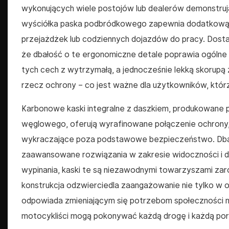
wykonujących wiele postojów lub dealerów demonstru
wyściółka paska podbródkowego zapewnia dodatkową w
przejażdżek lub codziennych dojazdów do pracy. Dost
że dbałość o te ergonomiczne detale poprawia ogólne
tych cech z wytrzymałą, a jednocześnie lekką skorupą
rzecz ochrony – co jest ważne dla użytkowników, któr
Karbonowe kaski integralne z daszkiem, produkowane
węglowego, oferują wyrafinowane połączenie ochrony, 
wykraczające poza podstawowe bezpieczeństwo. Dbają
zaawansowane rozwiązania w zakresie widoczności i 
wypinania, kaski te są niezawodnymi towarzyszami zaró
konstrukcja odzwierciedla zaangażowanie nie tylko w 
odpowiada zmieniającym się potrzebom społeczności m
motocykliści mogą pokonywać każdą drogę i każdą porę