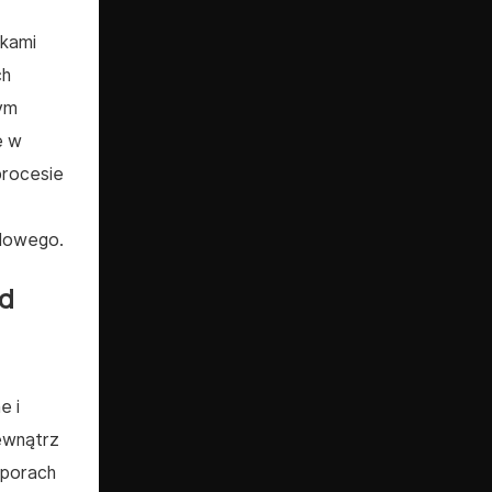
nkami
ch
bym
e w
procesie
glowego.
ed
e i
ewnątrz
 porach