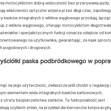
nia motocyklistom dobrą widoczność bez przerywania jazdy.
ą właściwości optyczne wizjera przez długi czas, zapobieg
y kasków integralnych z włókna węglowego przodują, łącząc
korup z włókna węglowego, oferując motocyklistom długotrwał
teriałów i specjalistycznych funkcji oznacza odejście od kon
 zorientowanego na użytkownika, gwarantując, że kask sprost
h pogodowych i drogowych.
wyściółki paska podbródkowego w popra
ąć na jego użyteczność, zwłaszcza jeśli chodzi o regulację i
dnym elementem wielu integralnych kasków karbonowych,
ez utraty bezpieczeństwa zamków. Ta funkcjonalność jest
ebują szybkich zmian, na przykład dla kierowców korporacyjn