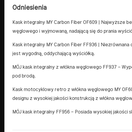
Odniesienia
Kask integralny MY Carbon Fiber OF609 | Najwyższe be
węglowego i wyjmowaną, nadającą się do prania wyśció
Kask integralny MY Carbon Fiber FF936 | Niezrównana 
jest wygodną, ​​oddychającą wyściółką.
MÓJ kask integralny z włókna węglowego FF937
– Wypo
pod brodą.
Kask motocyklowy retro z włókna węglowego MY OF608
designu z wysokiej jakości konstrukcją z włókna węglo
MÓJ kask integralny FF956
– Posiada wysokiej jakości 