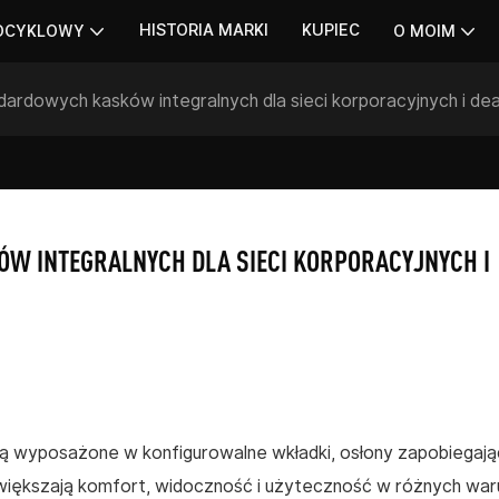
HISTORIA MARKI
KUPIEC
OCYKLOWY
O MOIM
ndardowych kasków integralnych dla sieci korporacyjnych i dea
W INTEGRALNYCH DLA SIECI KORPORACYJNYCH I 
ą wyposażone w konfigurowalne wkładki, osłony zapobiegaj
zwiększają komfort, widoczność i użyteczność w różnych wa