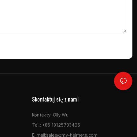
Skontaktuj się z nami
Kontakty: Olly Wu
Tel.: +86 18125793495
E-mail:
sales@my-helmets.com