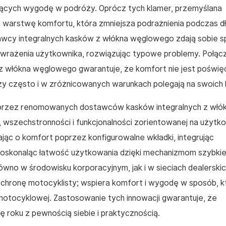
jących wygodę w podróży. Oprócz tych klamer, przemyślana
arstwę komfortu, która zmniejsza podrażnienia podczas d
awcy integralnych kasków z włókna węglowego zdają sobie s
 wrażenia użytkownika, rozwiązując typowe problemy. Połąc
 z włókna węglowego gwarantuje, że komfort nie jest poświę
zy często i w zróżnicowanych warunkach polegają na swoich 
 przez renomowanych dostawców kasków integralnych z włó
wszechstronności i funkcjonalności zorientowanej na użytko
c o komfort poprzez konfigurowalne wkładki, integrując
doskonaląc łatwość użytkowania dzięki mechanizmom szybki
wno w środowisku korporacyjnym, jak i w sieciach dealerskic
ochronę motocyklisty; wspiera komfort i wygodę w sposób, k
otocyklowej. Zastosowanie tych innowacji gwarantuje, że
 roku z pewnością siebie i praktycznością.