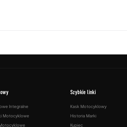
lowy
Szybkie linki
owe Integralne
Kask Motocyklowy
i Motocyklowe
Historia Marki
Motocyklowe​
Kupiec