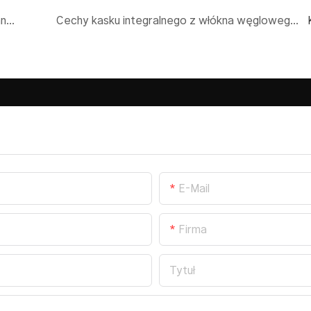
Kluczowe cechy wysokiej jakości kasku ochronnego z włókna węglowego wpływające na zamówienia
Cechy kasku integralnego z włókna węglowego, które kształtują standardy bezpieczeństwa motocyklistów na całym świecie
E-Mail
Firma
Tytuł