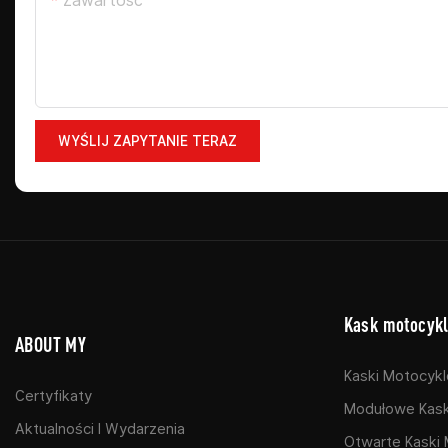
Zawartość
WYŚLIJ ZAPYTANIE TERAZ
Kask motocyk
ABOUT MY
Kaski Motocykl
Certyfikaty
Modułowe Kask
Aktualności I Wydarzenia
Otwarte Kaski 