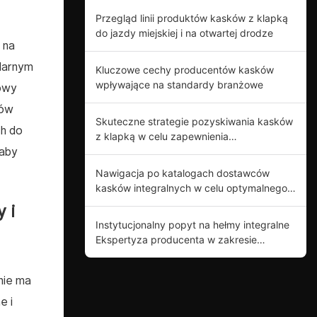
Przegląd linii produktów kasków z klapką
do jazdy miejskiej i na otwartej drodze
 na
larnym
Kluczowe cechy producentów kasków
wpływające na standardy branżowe
iowy
ków
Skuteczne strategie pozyskiwania kasków
ch do
z klapką w celu zapewnienia
bezpieczeństwa motocyklistom
 aby
Nawigacja po katalogach dostawców
kasków integralnych w celu optymalnego
wyboru produktów
 i
Instytucjonalny popyt na hełmy integralne
Ekspertyza producenta w zakresie
innowacji produktowych
nie ma
e i