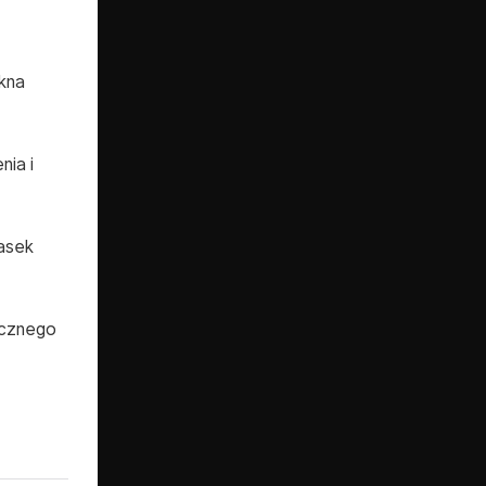
kna
ia i
asek
ycznego