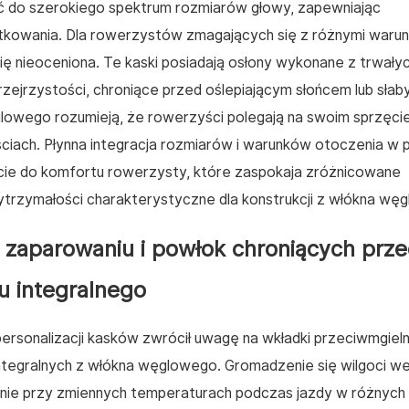
ać do szerokiego spektrum rozmiarów głowy, zapewniając
tkowania. Dla rowerzystów zmagających się z różnymi waru
ę nieoceniona. Te kaski posiadają osłony wykonane z trwały
przejrzystości, chroniące przed oślepiającym słońcem lub sła
lowego rozumieją, że rowerzyści polegają na swoim sprzęci
ściach. Płynna integracja rozmiarów i warunków otoczenia w 
ście do komfortu rowerzysty, które zaspokaja zróżnicowane
wytrzymałości charakterystyczne dla konstrukcji z włókna wę
 zaparowaniu i powłok chroniących prz
u integralnego
rsonalizacji kasków zwrócił uwagę na wkładki przeciwmgieln
ntegralnych z włókna węglowego. Gromadzenie się wilgoci w
nie przy zmiennych temperaturach podczas jazdy w różnych