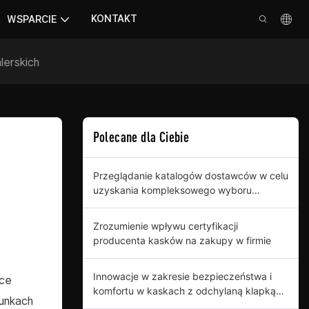
KONTAKT
WSPARCIE
lerskich
Polecane dla Ciebie
Przeglądanie katalogów dostawców w celu
uzyskania kompleksowego wyboru
kasków z odchylanymi klapkami
Zrozumienie wpływu certyfikacji
producenta kasków na zakupy w firmie
Innowacje w zakresie bezpieczeństwa i
ące
komfortu w kaskach z odchylaną klapką
runkach
dla profesjonalnych kupujących