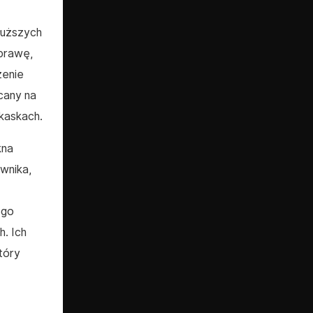
łuższych
prawę,
zenie
cany na
kaskach.
kna
wnika,
ego
h. Ich
tóry