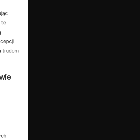
ając
 te
ą
cepcji
a trudom
wie
ych