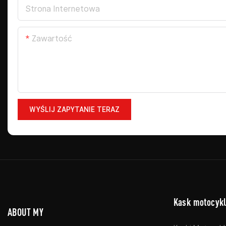
Strona Internetowa
Zawartość
WYŚLIJ ZAPYTANIE TERAZ
Kask motocyk
ABOUT MY