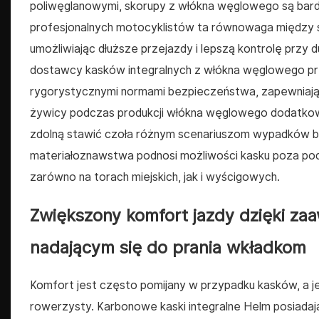
poliwęglanowymi, skorupy z włókna węglowego są bardzi
profesjonalnych motocyklistów ta równowaga między so
umożliwiając dłuższe przejazdy i lepszą kontrolę prz
dostawcy kasków integralnych z włókna węglowego pr
rygorystycznymi normami bezpieczeństwa, zapewniając 
żywicy podczas produkcji włókna węglowego dodatkow
zdolną stawić czoła różnym scenariuszom wypadków bez 
materiałoznawstwa podnosi możliwości kasku poza p
zarówno na torach miejskich, jak i wyścigowych.
Zwiększony komfort jazdy dzięki z
nadającym się do prania wkładkom
Komfort jest często pomijany w przypadku kasków, a j
rowerzysty. Karbonowe kaski integralne Helm posiadaj