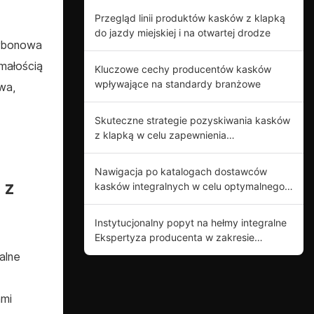
Przegląd linii produktów kasków z klapką
do jazdy miejskiej i na otwartej drodze
Karbonowa
ymałością
Kluczowe cechy producentów kasków
wpływające na standardy branżowe
wa,
Skuteczne strategie pozyskiwania kasków
z klapką w celu zapewnienia
bezpieczeństwa motocyklistom
Nawigacja po katalogach dostawców
 z
kasków integralnych w celu optymalnego
wyboru produktów
Instytucjonalny popyt na hełmy integralne
Ekspertyza producenta w zakresie
innowacji produktowych
alne
ami