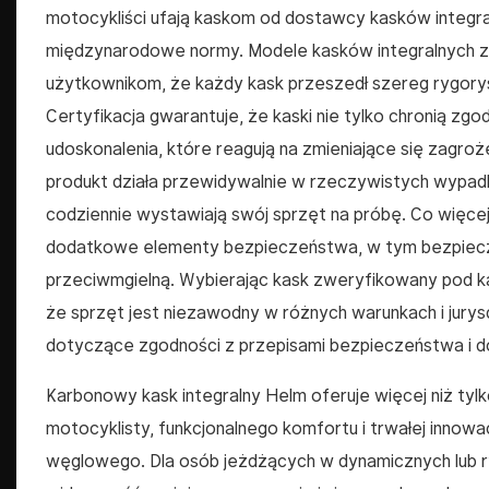
motocykliści ufają kaskom od dostawcy kasków integra
międzynarodowe normy. Modele kasków integralnych z
użytkownikom, że każdy kask przeszedł szereg rygorys
Certyfikacja gwarantuje, że kaski nie tylko chronią zg
udoskonalenia, które reagują na zmieniające się zagr
produkt działa przewidywalnie w rzeczywistych wypad
codziennie wystawiają swój sprzęt na próbę. Co więcej,
dodatkowe elementy bezpieczeństwa, w tym bezpieczne
przeciwmgielną. Wybierając kask zweryfikowany pod 
że sprzęt jest niezawodny w różnych warunkach i jurys
dotyczące zgodności z przepisami bezpieczeństwa i do
Karbonowy kask integralny Helm oferuje więcej niż ty
motocyklisty, funkcjonalnego komfortu i trwałej inno
węglowego. Dla osób jeżdżących w dynamicznych lub 