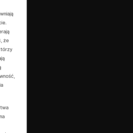
wniają
ie.
erają
, że
którzy
ają
ą
ewność,
ia
stwa
kna