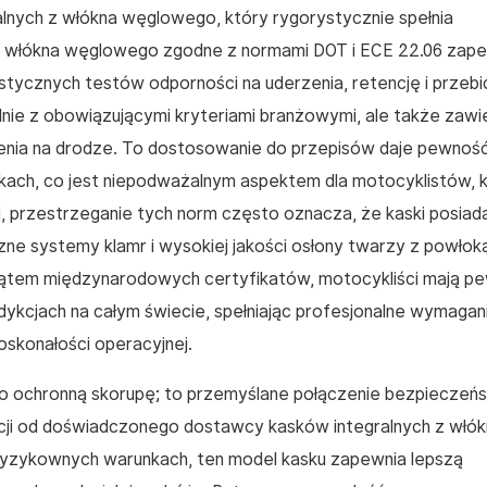
lnych z włókna węglowego, który rygorystycznie spełnia
 włókna węglowego zgodne z normami DOT i ECE 22.06 zape
tycznych testów odporności na uderzenia, retencję i przebic
odnie z obowiązującymi kryteriami branżowymi, ale także zawi
ożenia na drodze. To dostosowanie do przepisów daje pewność
kach, co jest niepodważalnym aspektem dla motocyklistów, 
 przestrzeganie tych norm często oznacza, że ​​kaski posiad
 systemy klamr i wysokiej jakości osłony twarzy z powłok
kątem międzynarodowych certyfikatów, motocykliści mają p
dykcjach na całym świecie, spełniając profesjonalne wymagan
skonałości operacyjnej.
lko ochronną skorupę; to przemyślane połączenie bezpieczeń
wacji od doświadczonego dostawcy kasków integralnych z włó
ryzykownych warunkach, ten model kasku zapewnia lepszą