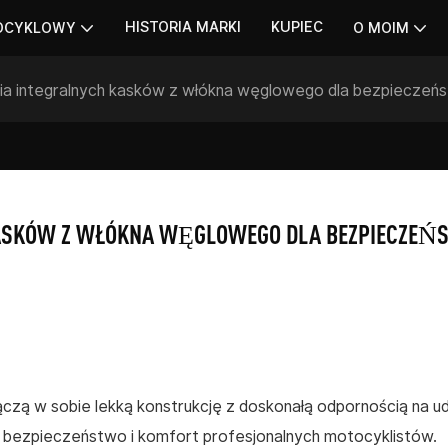
HISTORIA MARKI
KUPIEC
OCYKLOWY
O MOIM
ia integralnych kasków z włókna węglowego dla bezpieczeń
KASKÓW Z WŁÓKNA WĘGLOWEGO DLA BEZPIECZEŃS
czą w sobie lekką konstrukcję z doskonałą odpornością na ud
 bezpieczeństwo i komfort profesjonalnych motocyklistów.