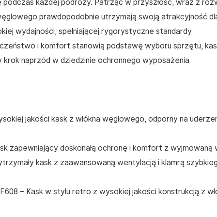
 podczas każdej podróży. Patrząc w przyszłość, wraz z ro
a węglowego prawdopodobnie utrzymają swoją atrakcyjność dl
kiej wydajności, spełniającej rygorystyczne standardy
czeństwo i komfort stanowią podstawę wyboru sprzętu, kas
y krok naprzód w dziedzinie ochronnego wyposażenia
sokiej jakości kask z włókna węglowego, odporny na uderzeni
sk zapewniający doskonałą ochronę i komfort z wyjmowaną 
trzymały kask z zaawansowaną wentylacją i klamrą szybkie
OF608
– Kask w stylu retro z wysokiej jakości konstrukcją z w