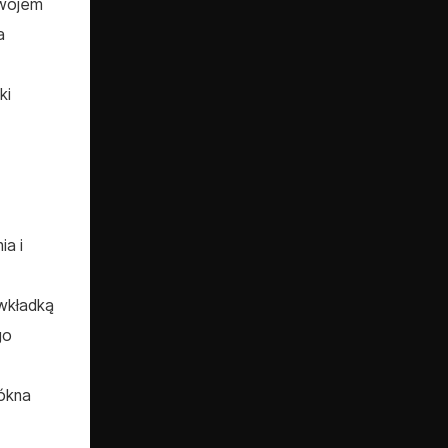
zwojem
a
ki
a i
wkładką
go
łókna