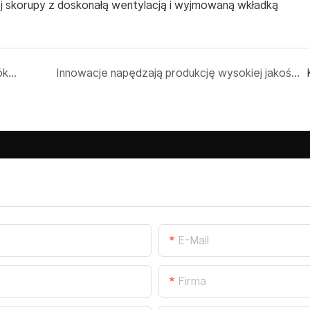
j skorupy z doskonałą wentylacją i wyjmowaną wkładką
Korzyści biznesowe wynikające z integracji włókna węglowego w kaskach motocyklowych w programach bezpieczeństwa
Innowacje napędzają produkcję wysokiej jakości kasków ochronnych z włókna węglowego dla producentów OEM i dostawców
E-Mail
Firma