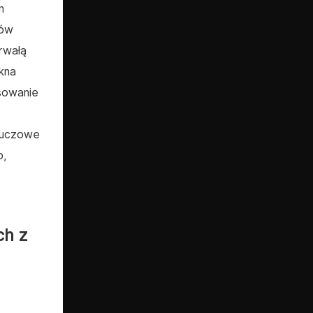
n
tów
rwałą
kna
sowanie
kluczowe
o,
ch z