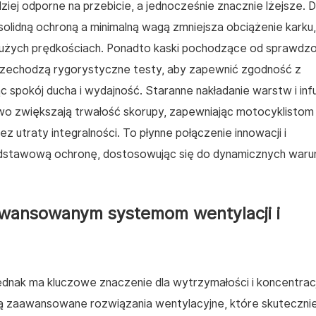
ej odporne na przebicie, a jednocześnie znacznie lżejsze. D
lidną ochroną a minimalną wagą zmniejsza obciążenie karku,
y dużych prędkościach. Ponadto kaski pochodzące od sprawd
zechodzą rygorystyczne testy, aby zapewnić zgodność z
spokój ducha i wydajność. Staranne nakładanie warstw i inf
o zwiększają trwałość skorupy, zapewniając motocyklistom 
utraty integralności. To płynne połączenie innowacji i
odstawową ochronę, dostosowując się do dynamicznych war
aawansowanym systemom wentylacji i
ednak ma kluczowe znaczenie dla wytrzymałości i koncentracj
ą zaawansowane rozwiązania wentylacyjne, które skutecznie 