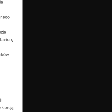
la
zonego
uzja
barierę
unków
i
kierują