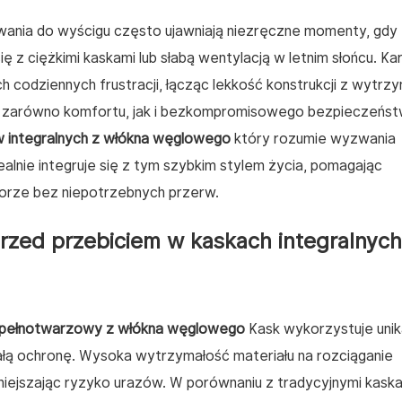
ania do wyścigu często ujawniają niezręczne momenty, gdy
ię z ciężkimi kaskami lub słabą wentylacją w letnim słońcu. 
h codziennych frustracji, łącząc lekkość konstrukcji z wytrz
ują zarówno komfortu, jak i bezkompromisowego bezpieczeńst
 integralnych z włókna węglowego
który rozumie wyzwania
alnie integruje się z tym szybkim stylem życia, pomagając
orze bez niepotrzebnych przerw.
rzed przebiciem w kaskach integralnych
 pełnotwarzowy z włókna węglowego
Kask wykorzystuje unik
ą ochronę. Wysoka wytrzymałość materiału na rozciąganie
mniejszając ryzyko urazów. W porównaniu z tradycyjnymi kask