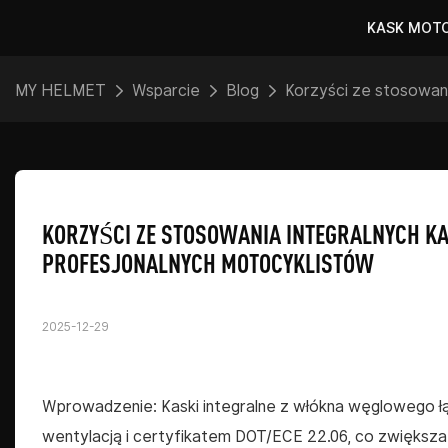
KASK MOT
MY HELMET
Wsparcie
Blog
Korzyści ze stosowan
KORZYŚCI ZE STOSOWANIA INTEGRALNYCH 
PROFESJONALNYCH MOTOCYKLISTÓW
2025-12-29
Wprowadzenie: Kaski integralne z włókna węglowego łą
wentylacją i certyfikatem DOT/ECE 22.06, co zwiększa