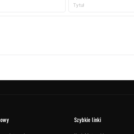
Tytuł
lowy
Szybkie linki