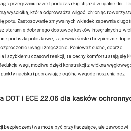
jąc przegrzaniu nawet podczas długich jazd w upalne dni. Te
ną wyściółką, która odprowadza wilgoć, chroniąc rowerzys
 potu. Zastosowanie zmywalnych wkładek zapewnia długot
zez starannie dobranego dostawcę kasków integralnych z włó
ne poduszki policzkowe, zapewnia ścisłe i bezpieczne dopa
rozproszenie uwagi i zmęczenie. Ponieważ suche, dobrze
a i szybkiemu czasowi reakcji, te cechy komfortu stają się 
Redukcja wagi, możliwa dzięki konstrukcji z włókna węgloweg
c punkty nacisku i poprawiając ogólną wygodę noszenia bez
 DOT i ECE 22.06 dla kasków ochronny
cji bezpieczeństwa może być przytłaczające, ale zawodowi